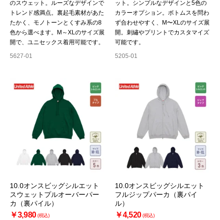
のスウェット。ルーズなデザインで
ット。シンプルなデザインと5色の
トレンド感満点。裏起毛素材があた
カラーオプション。ボトムスを問わ
たかく、モノトーンとくすみ系の8
ず合わせやすく、M〜XLのサイズ展
色から選べます。M～XLのサイズ展
開。刺繡やプリントでカスタマイズ
開で、ユニセックス着用可能です。
可能です。
5627-01
5205-01
10.0オンスビッグシルエット
10.0オンスビッグシルエット
スウェットプルオーバーパー
フルジップパーカ（裏パイ
カ（裏パイル）
ル）
￥3,980
￥4,520
(税込)
(税込)