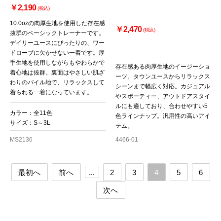
￥2,190
(税込)
10.0ozの肉厚生地を使用した存在感
￥2,470
(税込)
抜群のベーシックトレーナーです。
デイリーユースにぴったりの、ワー
ドローブに欠かせない一着です。厚
手生地を使用しながらもやわらかで
存在感ある肉厚生地のイージーショ
着心地は抜群。裏面はやさしい肌ざ
ーツ。タウンユースからリラックス
わりのパイル地で、リラックスして
シーンまで幅広く対応。カジュアル
着られる一着になっています。
やスポーティー、アウトドアスタイ
ルにも適しており、合わせやすい5
カラー：全11色
色ラインナップ。汎用性の高いアイ
サイズ：S～3L
テム。
MS2136
4466-01
最初へ
前へ
...
2
3
4
5
6
次へ