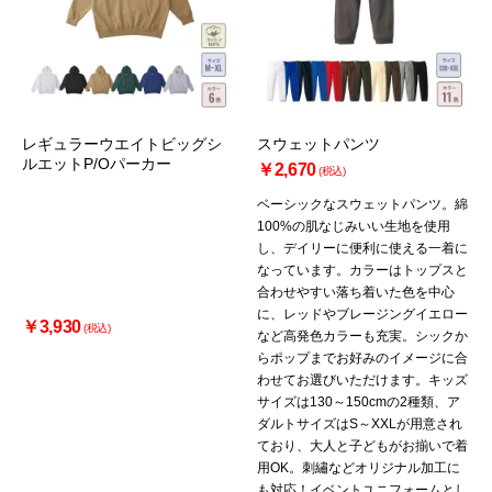
レギュラーウエイトビッグシ
スウェットパンツ
ルエットP/Oパーカー
￥2,670
(税込)
ベーシックなスウェットパンツ。綿
100%の肌なじみいい生地を使用
し、デイリーに便利に使える一着に
なっています。カラーはトップスと
合わせやすい落ち着いた色を中心
に、レッドやブレージングイエロー
￥3,930
(税込)
など高発色カラーも充実。シックか
らポップまでお好みのイメージに合
わせてお選びいただけます。キッズ
サイズは130～150cmの2種類、ア
ダルトサイズはS～XXLが用意され
ており、大人と子どもがお揃いで着
用OK。刺繡などオリジナル加工に
も対応！イベントユニフォームとし