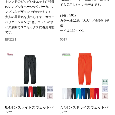
トレンドのビッグシルエットが特徴
ても採用しやすいモデルです。
のシンプルなベーシックパーカ。シ
ンプルなデザインで合わせやすく、
品番：5017
大人の雰囲気を演出します。カラー
カラー:全11色（大人）／全5色（子
バリエーションは6色、M～XLのサ
供）
イズ展開でユニセックスに着用可能
サイズ:130～XXL
です。
BP2281
5017
8.4オンスライトスウェットパ
7.7オンスドライスウェットパ
ンツ
ンツ