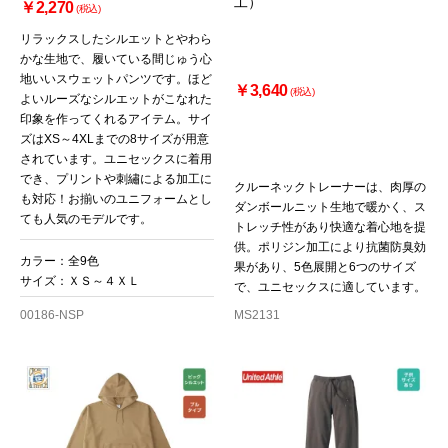
工）
￥2,270
(税込)
リラックスしたシルエットとやわら
かな生地で、履いている間じゅう心
地いいスウェットパンツです。ほど
￥3,640
(税込)
よいルーズなシルエットがこなれた
印象を作ってくれるアイテム。サイ
ズはXS～4XLまでの8サイズが用意
されています。ユニセックスに着用
でき、プリントや刺繡による加工に
クルーネックトレーナーは、肉厚の
も対応！お揃いのユニフォームとし
ダンボールニット生地で暖かく、ス
ても人気のモデルです。
トレッチ性があり快適な着心地を提
供。ポリジン加工により抗菌防臭効
カラー：全9色
果があり、5色展開と6つのサイズ
サイズ：ＸＳ～４ＸＬ
で、ユニセックスに適しています。
00186-NSP
MS2131