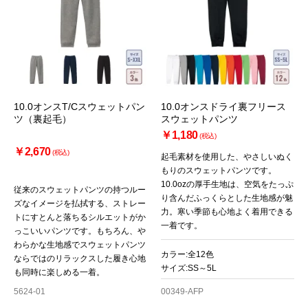
10.0オンスT/Cスウェットパン
10.0オンスドライ裏フリース
ツ（裏起毛）
スウェットパンツ
￥1,180
(税込)
￥2,670
(税込)
起毛素材を使用した、やさしいぬく
もりのスウェットパンツです。
10.0ozの厚手生地は、空気をたっぷ
従来のスウェットパンツの持つルー
り含んだふっくらとした生地感が魅
ズなイメージを払拭する、ストレー
力。寒い季節も心地よく着用できる
トにすとんと落ちるシルエットがか
一着です。
っこいいパンツです。もちろん、や
わらかな生地感でスウェットパンツ
カラー:全12色
ならではのリラックスした履き心地
サイズ:SS～5L
も同時に楽しめる一着。
5624-01
00349-AFP