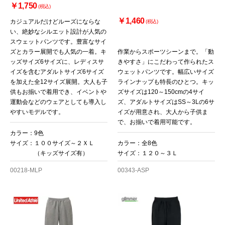
￥1,750
(税込)
￥1,460
カジュアルだけどルーズにならな
(税込)
い、絶妙なシルエット設計が人気の
スウェットパンツです。豊富なサイ
ズとカラー展開でも人気の一着。キ
作業からスポーツシーンまで。「動
ッズサイズ6サイズに、レディスサ
きやすさ」にこだわって作られたス
イズを含むアダルトサイズ6サイズ
ウェットパンツです。幅広いサイズ
を加えた全12サイズ展開。大人も子
ラインナップも特長のひとつ。キッ
お買い物を続ける
カートへ進む
供もお揃いで着用でき、イベントや
ズサイズは120～150cmの4サイ
運動会などのウェアとしても導入し
ズ、アダルトサイズはSS～3Lの6サ
やすいモデルです。
イズが用意され、大人から子供ま
で、お揃いで着用可能です。
カラー：9色
サイズ：１００サイズ～２ＸＬ
カラー：全8色
（キッズサイズ有）
サイズ：１２０～３Ｌ
00218-MLP
00343-ASP