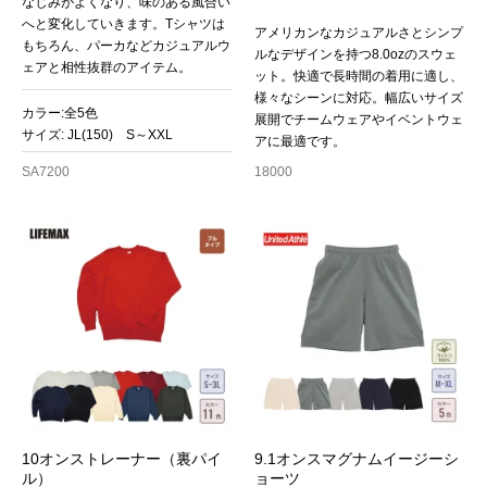
なじみがよくなり、味のある風合い
へと変化していきます。Tシャツは
アメリカンなカジュアルさとシンプ
もちろん、パーカなどカジュアルウ
ルなデザインを持つ8.0ozのスウェ
ェアと相性抜群のアイテム。
ット。快適で長時間の着用に適し、
様々なシーンに対応。幅広いサイズ
カラー:全5色
展開でチームウェアやイベントウェ
サイズ: JL(150) S～XXL
アに最適です。
SA7200
18000
10オンストレーナー（裏パイ
9.1オンスマグナムイージーシ
ル）
ョーツ