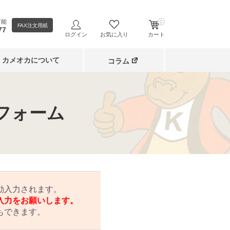
可能
0
FAX注文用紙
77
ログイン
お気に入り
カート
カメオカについて
コラム
フォーム
動入力されます。
入力をお願いします。
もできます。