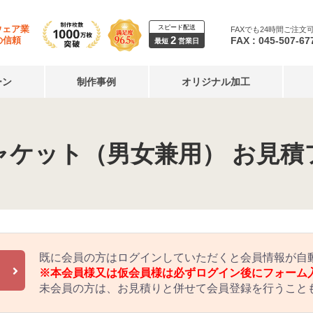
スピード配送
ウェア業
FAXでも24時間ご注文
2
FAX : 045-507-67
の信頼
最短
営業日
ーン
制作事例
オリジナル加工
ャケット（男女兼用） お見積
既に会員の方はログインしていただくと会員情報が自
※本会員様又は仮会員様は必ずログイン後にフォーム
未会員の方は、お見積りと併せて会員登録を行うこと