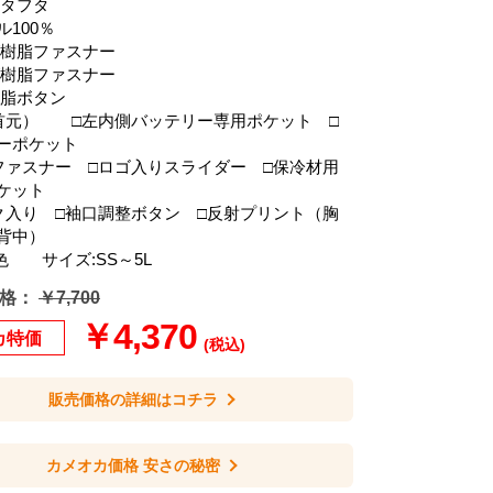
度タフタ
100％
/樹脂ファスナー
/樹脂ファスナー
樹脂ボタン
首元） □左内側バッテリー専用ポケット □
ーポケット
ファスナー □ロゴ入りスライダー □保冷材用
ケット
ク入り □袖口調整ボタン □反射プリント（胸
背中）
色 サイズ:SS～5L
格：
￥7,700
￥4,370
カ特価
(税込)
販売価格の詳細はコチラ
カメオカ価格 安さの秘密