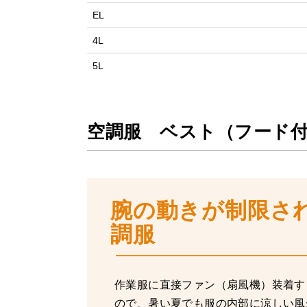
EL
4L
5L
空調服 ベスト（フード
腕の動きが制限さ
調服
作業服に直接ファン（扇風機）装着す
ので、暑い夏でも服の内部に涼しい風