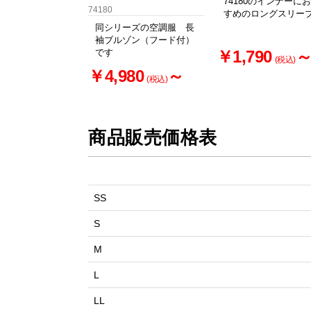
74180のインナーに
74180
すめのロングスリー
同シリーズの空調服 長
袖ブルゾン（フード付）
です
￥1,790
(税込)
￥4,980
～
(税込)
商品販売価格表
SS
S
M
L
LL