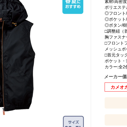
素材/高密
ポリエステル
◎フロント
◎ポケット
◎ボタン/
□調整紐（
胸ファスナ
□フロント
メッシュポ
□首元タッ
ポケット・
カラー:全2
メーカー価
カメオ