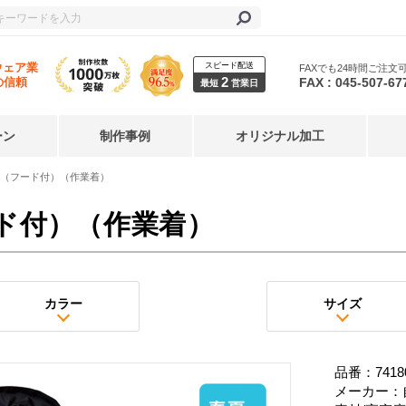
スピード配送
ウェア業
FAXでも24時間ご注文
2
FAX : 045-507-67
の信頼
最短
営業日
ーン
制作事例
オリジナル加工
（フード付）（作業着）
ド付）（作業着）
カラー
サイズ
品番：7418
メーカー：