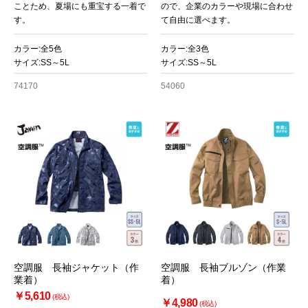
ことため、夏場にも重宝する一着で
ので、企業のカラーや現場に合わせ
す。
て自由に選べます。
カラー:全5色
カラー:全3色
サイズ:SS～5L
サイズ:SS～5L
74170
54060
空調服 長袖ジャケット（作
空調服 長袖ブルゾン（作業
業着）
着）
￥5,610
(税込)
￥4,980
(税込)