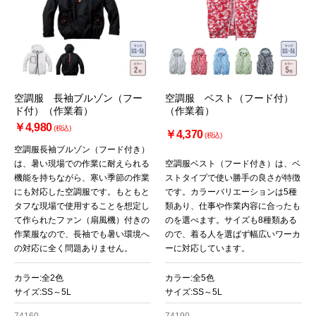
お買い物を続ける
カートへ進む
空調服 長袖ブルゾン（フー
空調服 ベスト（フード付）
ド付）（作業着）
（作業着）
￥4,980
(税込)
￥4,370
(税込)
空調服長袖ブルゾン（フード付き）
は、暑い現場での作業に耐えられる
空調服ベスト（フード付き）は、ベ
機能を持ちながら、寒い季節の作業
ストタイプで使い勝手の良さが特徴
にも対応した空調服です。もともと
です。カラーバリエーションは5種
タフな現場で使用することを想定し
類あり、仕事や作業内容に合ったも
て作られたファン（扇風機）付きの
のを選べます。サイズも8種類ある
作業服なので、長袖でも暑い環境へ
ので、着る人を選ばず幅広いワーカ
の対応に全く問題ありません。
ーに対応しています。
カラー:全2色
カラー:全5色
サイズ:SS～5L
サイズ:SS～5L