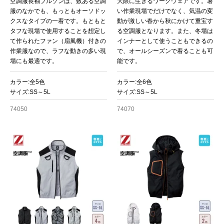
空調服長袖ブルゾンは、数ある空調
大限に生きるワークウェアです。暑
服のなかでも、もっともオーソドッ
い作業現場でだけでなく、気温の変
クスなタイプの一着です。もともと
動が激しい春から秋にかけて重宝す
タフな現場で使用することを想定し
る空調服となります。また、冬場は
て作られたファン（扇風機）付きの
インナーとして使うこともできるの
作業服なので、ラフな動きの多い現
で、オールシーズンで着ることも可
場にも最適です。
能です。
カラー:全5色
カラー:全6色
サイズ:SS～5L
サイズ:SS～5L
74050
74070