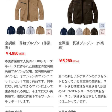
空調服 長袖ブルゾン（作業
空調服 長袖ブルゾン（作業
着）
着）
￥4,980
(税込)
￥5,280
春夏作業服で人気の75500シリーズ
(税込)
をベースに作られた自重堂の空調服
長袖ブルゾンが登場。空調服長袖ブ
ルゾンは、オプションのファンユニ
肩口の刺し子がデザインのアクセン
ットとセットで使う商品です。簡単
トとなっている自重堂の空調服。ス
に取り付けができるファンによって
マートさと機能性を両立させた設計
生み出される風は、今までにない爽
のZ-DRAGONシリーズの作業服を
快感で、過酷な作業下でもワーカー
ベースに、快適さを追求した空調服
をサポートします。
に仕上がっています。
カラー:全4色
カラー:全5色