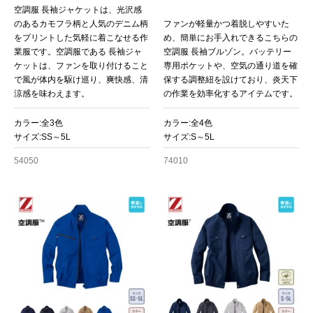
空調服 長袖ジャケットは、光沢感
のあるカモフラ柄と人気のデニム柄
ファンが軽量かつ着脱しやすいた
をプリントした気軽に着こなせる作
め、簡単にお手入れできるこちらの
業服です。空調服である 長袖ジャ
空調服 長袖ブルゾン。バッテリー
ケットは、ファンを取り付けること
専用ポケットや、空気の通り道を確
で風が体内を駆け巡り、爽快感、清
保する調整紐を設けており、炎天下
涼感を味わえます。
の作業を効率化するアイテムです。
カラー:全3色
カラー:全4色
サイズ:SS～5L
サイズ:S～5L
54050
74010