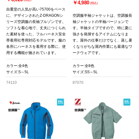
￥4,980
(税込)
自重堂の人気が高い75700をベース
に、デザインされたZ-DRAGONシ
空調服半袖ジャケットは、空調服長
リーズ空調服の長袖ブルゾンです。
袖ジャケットの半袖バージョンで
ソフトな着心地で、丈夫につくられ
す。半袖タイプですので、特に夏に
た素材を使った、フルハーネス安全
強さを発揮するアイテムになりま
帯着用社専用対応モデルです。服の
す。屋外の仕事だけでなく、蒸し暑
各所にハーネスを着用する際に、使
くなりがちな屋内作業にも最適なワ
用する機能が施されています。
ークウェアです。
カラー:全4色
カラー:全8色
サイズ:S～5L
サイズ:SS～5L
74110
87070