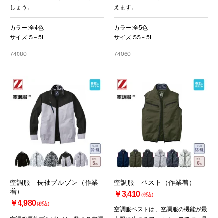
しょう。
えます。
カラー:全4色
カラー:全5色
サイズ:S～5L
サイズ:SS～5L
74080
74060
空調服 長袖ブルゾン（作業
空調服 ベスト（作業着）
着）
￥3,410
(税込)
￥4,980
(税込)
空調服ベストは、空調服の機能が最