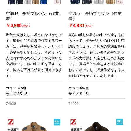
空調服 長袖ブルゾン（作業
空調服 長袖ブルゾン（作業
着）
着）
￥4,980
￥4,980
(税込)
(税込)
近年の夏は厳しい暑さになりがちで
夏場の厳しい暑さの中で作業するに
す。屋外などの現場で作業するワー
あたって、欠かせないのはやはり空
カーは、熱中症対策をしっかりと行
調服でしょう。こちらの空調服長袖
う必要があるでしょう。そのような
ブルゾンは、厳しい暑さの中でもフ
人におすすめなのがファンの付いた
ァンの力で涼しく過ごせるのが魅力
空調服です。服の中に風を通すこと
です。夏場屋外作業をする建設業に
で、体温を下げる効果が期待できま
おすすめですし、溶接作業をする人
す。
向けのアイテムでもあります。
カラー:全5色
カラー:全4色
サイズ:SS～5L
サイズ:S～5L
74020
74000