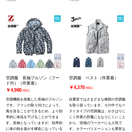
74160
74190
空調服 長袖ブルゾン（フー
空調服 ベスト（作業着）
ド付）（作業着）
￥4,370
(税込)
￥4,980
(税込)
空調機能を搭載した長袖のブルゾン
自重堂ではさまざまな種類の空調服
です。ファンの取り付けによって、
を取り扱っています。その中でもベ
風を送ることができるため、より効
ストタイプの空調服は、かさばりに
率的に体温を下げることができま
くく作業の邪魔にもなりにくいこと
す。長袖となっていますが、効率的
から、現場のワーカーにも人気で
に体の熱を逃がす構造になっている
す。カラーバリエーションも豊富な