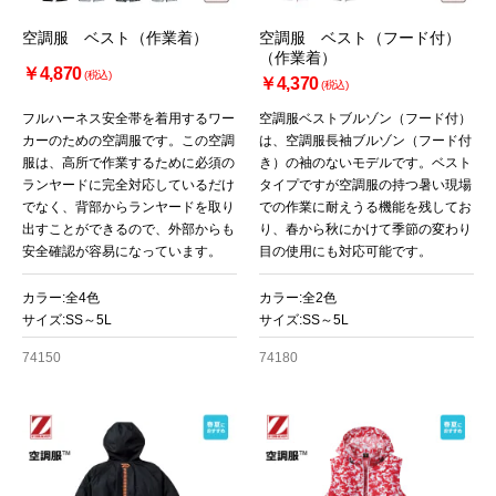
空調服 ベスト（作業着）
空調服 ベスト（フード付）
（作業着）
￥4,870
(税込)
￥4,370
(税込)
フルハーネス安全帯を着用するワー
空調服ベストブルゾン（フード付）
カーのための空調服です。この空調
は、空調服長袖ブルゾン（フード付
服は、高所で作業するために必須の
き）の袖のないモデルです。ベスト
ランヤードに完全対応しているだけ
タイプですが空調服の持つ暑い現場
でなく、背部からランヤードを取り
での作業に耐えうる機能を残してお
出すことができるので、外部からも
り、春から秋にかけて季節の変わり
安全確認が容易になっています。
目の使用にも対応可能です。
カラー:全4色
カラー:全2色
サイズ:SS～5L
サイズ:SS～5L
74150
74180