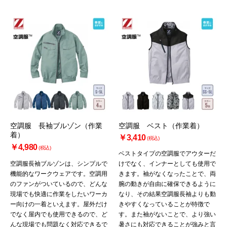
空調服 長袖ブルゾン（作業
空調服 ベスト（作業着）
着）
￥3,410
(税込)
￥4,980
(税込)
ベストタイプの空調服でアウターだ
空調服長袖ブルゾンは、シンプルで
けでなく、インナーとしても使用で
機能的なワークウェアです。空調用
きます。袖がなくなったことで、両
のファンがついているので、どんな
腕の動きが自由に確保できるように
現場でも快適に作業をしたいワーカ
なり、その結果空調服長袖よりも動
ー向けの一着といえます。屋外だけ
きやすくなっていることが特徴で
でなく屋内でも使用できるので、ど
す。また袖がないことで、より強い
んな現場でも問題なく対応できるで
暑さにも対応できることが強みと言