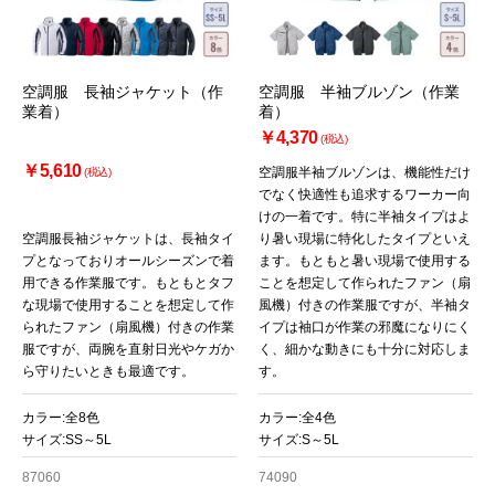
空調服 長袖ジャケット（作
空調服 半袖ブルゾン（作業
業着）
着）
￥4,370
(税込)
￥5,610
空調服半袖ブルゾンは、機能性だけ
(税込)
でなく快適性も追求するワーカー向
けの一着です。特に半袖タイプはよ
空調服長袖ジャケットは、長袖タイ
り暑い現場に特化したタイプといえ
プとなっておりオールシーズンで着
ます。もともと暑い現場で使用する
用できる作業服です。もともとタフ
ことを想定して作られたファン（扇
な現場で使用することを想定して作
風機）付きの作業服ですが、半袖タ
られたファン（扇風機）付きの作業
イプは袖口が作業の邪魔になりにく
服ですが、両腕を直射日光やケガか
く、細かな動きにも十分に対応しま
ら守りたいときも最適です。
す。
カラー:全8色
カラー:全4色
サイズ:SS～5L
サイズ:S～5L
87060
74090