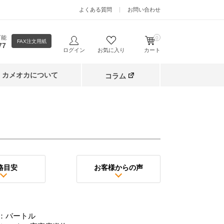
よくある質問
お問い合わせ
可能
0
FAX注文用紙
77
ログイン
お気に入り
カート
カメオカについて
コラム
格目安
お客様からの声
：バートル