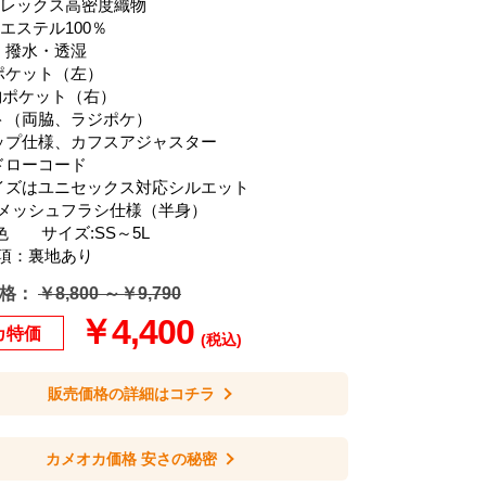
フレックス高密度織物
テル100％
・撥水・透湿
ポケット（左）
収納ポケット（右）
ト（両脇、ラジポケ）
ップ仕様、カフスアジャスター
ドローコード
サイズはユニセックス対応シルエット
メッシュフラシ仕様（半身）
色 サイズ:SS～5L
項：裏地あり
格：
￥8,800 ～￥9,790
￥4,400
カ特価
(税込)
販売価格の詳細はコチラ
カメオカ価格 安さの秘密