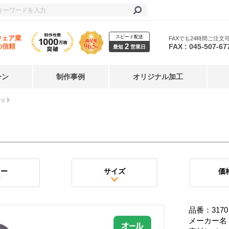
スピード配送
ウェア業
FAXでも24時間ご注文
2
FAX : 045-507-67
の信頼
最短
営業日
ーン
制作事例
オリジナル加工
ット
ラー
サイズ
価
品番：3170
メーカー名