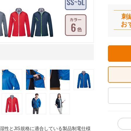
刺
お
Phone収納ポケ
湿性とJIS規格に適合している製品制電仕様