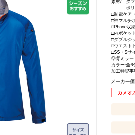
素材/ タ
ポリエス
□制電ケア
□袖マルチ
□Phone
□内ポケッ
□ダブルジ
□ウエスト
□SS・S
◎背ミラー
カラー:全6
加工特記事
メーカー価
カメオ