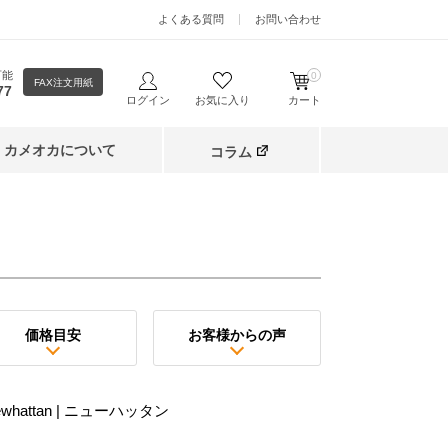
よくある質問
お問い合わせ
可能
0
FAX注文用紙
77
ログイン
お気に入り
カート
カメオカについて
コラム
価格目安
お客様からの声
whattan | ニューハッタン
）