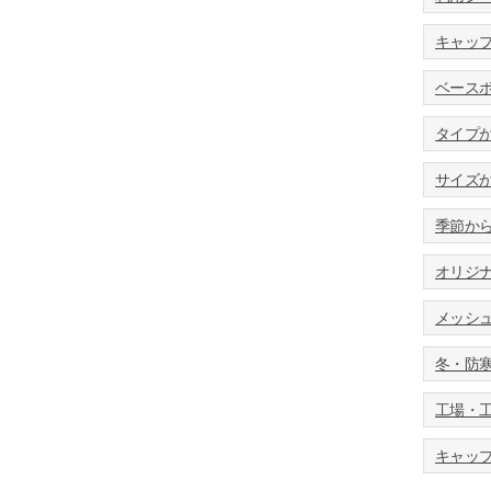
キャッ
ベース
タイプ
サイズ
季節か
オリジ
メッシ
冬・防
工場・
キャッ