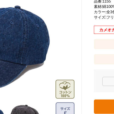
品番:1155
素材/綿100
カラー:全3
サイズ:フ
カメオ