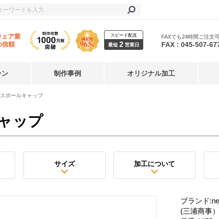
スピード配送
ウェア業
FAXでも24時間ご注文
2
FAX : 045-507-67
の信頼
最短
営業日
ーン
制作事例
オリジナル加工
スボールキャップ
ャップ
サイズ
加工について
ブランド:ne
(三浦商事