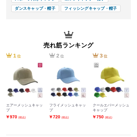
ダンスキャップ・帽子
フィッシングキャップ・帽子
売れ筋ランキング
1
2
3
位
位
位
エアーメッシュキャッ
フライメッシュキャッ
クールエバーメッシュ
プ
プ
キャップ
￥970
￥720
￥750
(税込)
(税込)
(税込)