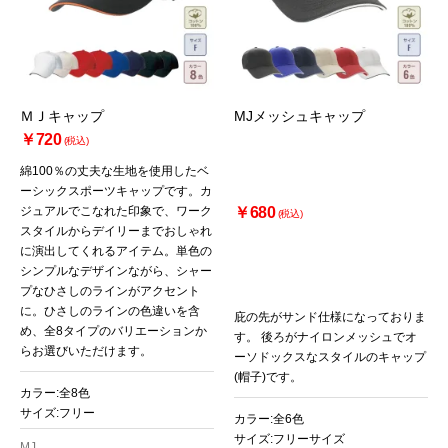
ＭＪキャップ
MJメッシュキャップ
￥720
(税込)
綿100％の丈夫な生地を使用したベ
ーシックスポーツキャップです。カ
ジュアルでこなれた印象で、ワーク
￥680
(税込)
スタイルからデイリーまでおしゃれ
に演出してくれるアイテム。単色の
シンプルなデザインながら、シャー
プなひさしのラインがアクセント
に。ひさしのラインの色違いを含
庇の先がサンド仕様になっておりま
め、全8タイプのバリエーションか
す。 後ろがナイロンメッシュでオ
らお選びいただけます。
ーソドックスなスタイルのキャップ
(帽子)です。
カラー:全8色
サイズ:フリー
カラー:全6色
サイズ:フリーサイズ
MJ