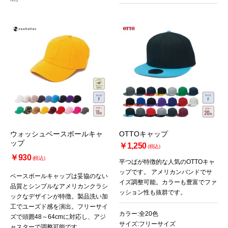
お買い物を続ける
カートへ進む
ウォッシュベースボールキャ
OTTOキャップ
ップ
￥1,250
(税込)
￥930
(税込)
平つばが特徴的な人気のOTTOキャ
ップです。 アメリカンバンドでサ
ベースボールキャップは妥協のない
イズ調整可能。カラーも豊富でファ
品質とシンプルなアメリカンクラシ
ッション性も抜群です。
ックなデザインが特徴。製品洗い加
工でユーズド感を演出。フリーサイ
カラー:全20色
ズで頭囲48～64cmに対応し、アジ
サイズ:フリーサイズ
ャスターで調整可能です。