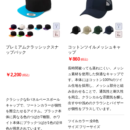
プレミアムクラッシックスナ
コットンツイルメッシュキャ
ップバック
ップ
￥860
(税込)
長時間被っても蒸れにくい、メッシ
ュ素材を使用した快適なキャップで
￥2,200
(税込)
す。本体にはコットン100%のツイ
ル生地を採用し、メッシュ部分と組
み合わせることで、通気性と耐久性
を両立。クラシカルな雰囲気を醸し
クラシックな6パネルベースボール
出すやや浅めのクラウンとバイザー
キャップで、ツートンカラーが個性
が個性をプラスしています。
を際立たせるアイテム。ブラック本
体に異なる色のつばが7種類、ホワ
ツイルカラー:全8色
イト本体にブラックつばが1色の計8
サイズ:フリーサイズ
色が用意されています。