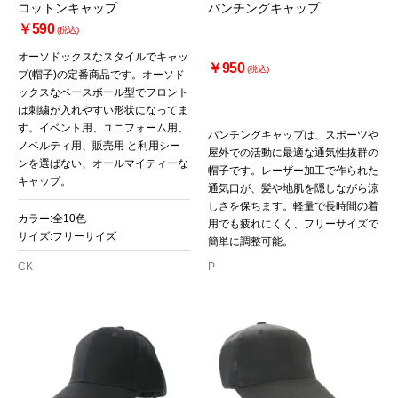
コットンキャップ
パンチングキャップ
￥590
(税込)
オーソドックスなスタイルでキャッ
￥950
(税込)
プ(帽子)の定番商品です。オーソド
ックスなベースボール型でフロント
は刺繍が入れやすい形状になってま
す。イベント用、ユニフォーム用、
パンチングキャップは、スポーツや
ノベルティ用、販売用 と利用シー
屋外での活動に最適な通気性抜群の
ンを選ばない、オールマイティーな
帽子です。レーザー加工で作られた
キャップ。
通気口が、髪や地肌を隠しながら涼
しさを保ちます。軽量で長時間の着
カラー:全10色
用でも疲れにくく、フリーサイズで
サイズ:フリーサイズ
簡単に調整可能。
CK
P