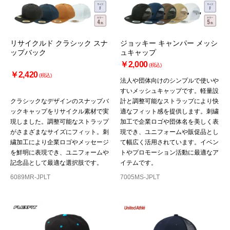
リサイクルド クラシック スナ
ジョッキー キャンパー メッシ
ップバック
ュキャップ
￥2,000
(税込)
￥2,420
(税込)
法人や団体向けのシンプルで使いや
すいメッシュキャップです。軽量設
クラシックなデザインのスナップバ
計と調整可能なストラップにより快
ックキャップをリサイクル素材で実
適なフィット感を提供します。刺繍
現しました。調整可能なストラップ
加工で企業ロゴや団体名を美しく表
がさまざまなサイズにフィット。刺
現でき、ユニフォームや販促品とし
繍加工により企業ロゴやメッセージ
て幅広く活用されています。イベン
を鮮明に表現でき、ユニフォームや
トやプロモーション活動に最適なア
記念品として最適な選択肢です。
イテムです。
6089MR-JPLT
7005MS-JPLT