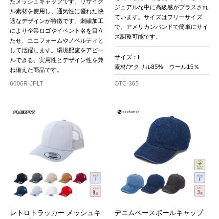
たメッシュキャップです。リサイク
ジュアルな中に高級感がプラスされ
ル素材を使用し、通気性に優れた快
ています。サイズはフリーサイズ
適なデザインが特徴です。刺繍加工
で、アメリカンバンドで簡単にサイ
により企業ロゴやイベント名を目立
ズ調整可能です。
たせ、ユニフォームやノベルティと
して活躍します。環境配慮をアピー
サイズ：F
ルできる、実用性とデザイン性を兼
素材/アクリル85% ウール15％
ね備えた商品です。
6606R-JPLT
OTC-365
レトロトラッカー メッシュキ
デニムベースボールキャップ