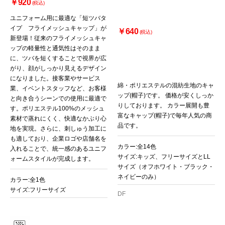
￥920
(税込)
ユニフォーム用に最適な「短ツバタ
イプ フライメッシュキャップ」が
￥640
(税込)
新登場！従来のフライメッシュキャ
ップの軽量性と通気性はそのまま
に、ツバを短くすることで視界が広
がり、顔がしっかり見えるデザイン
になりました。接客業やサービス
綿・ポリエステルの混紡生地のキャ
業、イベントスタッフなど、お客様
ップ(帽子)です。 価格が安くしっか
と向き合うシーンでの使用に最適で
りしております。 カラー展開も豊
す。ポリエステル100%のメッシュ
富なキャップ(帽子)で毎年人気の商
素材で蒸れにくく、快適なかぶり心
品です。
地を実現。さらに、刺しゅう加工に
も適しており、企業ロゴや店舗名を
カラー:全14色
入れることで、統一感のあるユニフ
サイズ:キッズ、フリーサイズとLL
ォームスタイルが完成します。
サイズ（オフホワイト・ブラック・
ネイビーのみ）
カラー:全1色
サイズ:フリーサイズ
DF