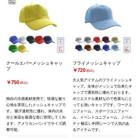
クールエバーメッシュキャッ
フライメッシュキャップ
プ
￥720
(税込)
大人気アイテムのフライメッシュキ
￥750
(税込)
ャップ。全体がメッシュで出来たキ
ャップで通気性に優れております。
独自の冷感素材使用で、快適な被り
ポリエステル素材なので色落ちにと
心地を実現したメッシュキャップで
っても強いキャップです。ワークユ
す。 吸汗速乾性に優れ、体内の水
ニフォーム、スポーツユニフォー
分と体温を最適な形に管理してくれ
ム、イベントユニフォーム、ノベル
ます。アメリカンバンドでサイズ調
ティ 幅広い利用シーンで人気のあ
整可能。
るアイテムです。