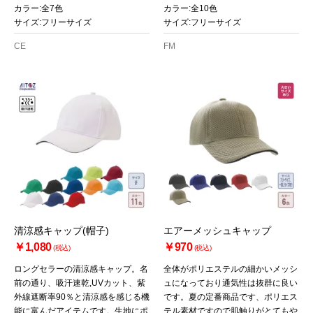
カラー:全7色
カラー:全10色
サイズ:フリーサイズ
サイズ:フリーサイズ
CE
FM
清涼感キャップ(帽子)
エアーメッシュキャップ
￥1,080
￥970
(税込)
(税込)
ロングセラーの清涼感キャップ。名
全体がポリエステルの細かいメッシ
前の通り、吸汗速乾,UVカット、紫
ュになっており通気性は抜群に良い
外線遮断率90％と清涼感を感じる機
です。夏の定番商品です、ポリエス
能に富んだアイテムです。生地にポ
テル素材ですので肌触りがとてもや