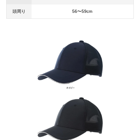
頭周り
56〜59cm