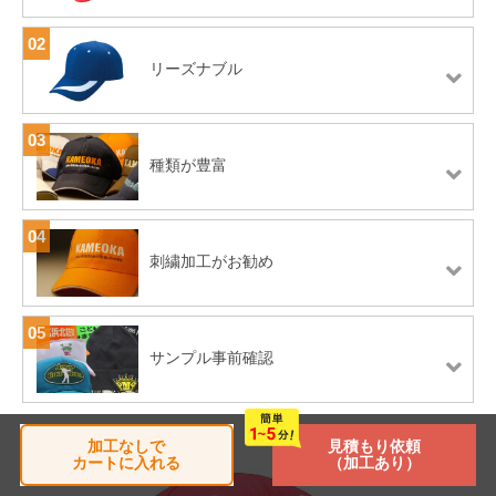
02
リーズナブル
03
種類が豊富
04
刺繍加工がお勧め
05
サンプル事前確認
加工なしで
見積もり依頼
カートに入れる
（加工あり）