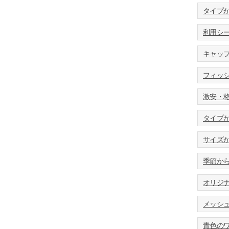
タイプ
利用シ
キャッ
フィッ
激安・
タイプ
サイズ
季節か
オリジ
メッシ
青色の