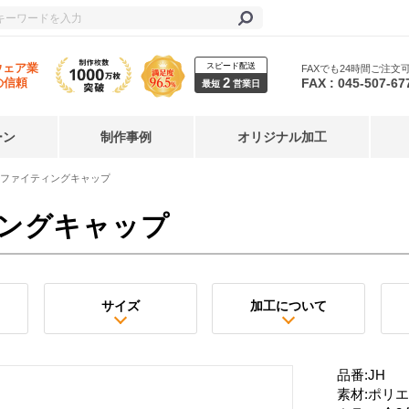
スピード配送
ウェア業
FAXでも24時間ご注文
2
FAX : 045-507-67
の信頼
最短
営業日
ーン
制作事例
オリジナル加工
ファイティングキャップ
ングキャップ
サイズ
加工について
品番:JH
素材:ポリエ