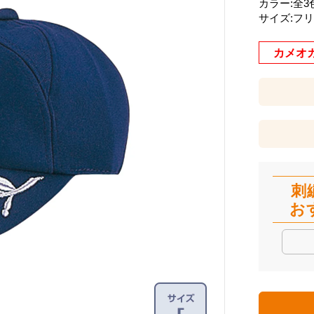
カラー:全3
サイズ:フ
カメオ
刺
お