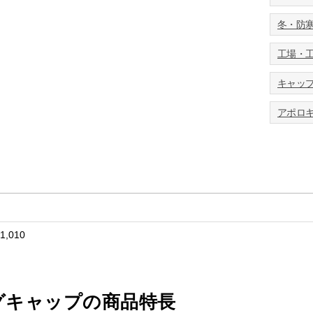
お買い物を続ける
カートへ進む
冬・防
工場・
キャッ
アポロ
1,010
グキャップの商品特長