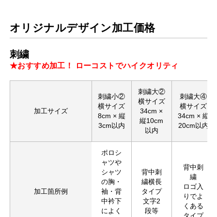
オリジナルデザイン加工価格
刺繍
★おすすめ加工！ ローコストでハイクオリティ
刺繍大②
刺繍小②
刺繍大④
横サイズ
横サイズ
横サイズ
加工サイズ
34cm ×
8cm × 縦
34cm × 縦
縦10cm
3cm以内
20cm以内
以内
ポロシ
ャツや
背中刺
シャツ
背中刺
繍
の胸・
繍横長
ロゴ入
加工箇所例
袖・背
タイプ
りでよ
中衿下
文字2
くある
によく
段等
タイプ