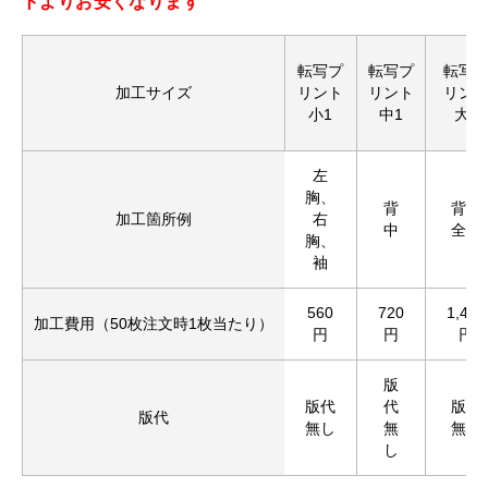
トよりお安くなります
転写プ
転写プ
転写
加工サイズ
リント
リント
リン
小1
中1
大1
左
胸、
背
背中
加工箇所例
右
中
全面
胸、
袖
560
720
1,430
加工費用（50枚注文時1枚当たり）
円
円
円
版
版代
代
版代
版代
無し
無
無し
し