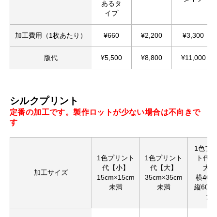
あるタ
イプ
加工費用（1枚あたり）
¥660
¥2,200
¥3,300
版代
¥5,500
¥8,800
¥11,000
シルクプリント
定番の加工です。製作ロットが少ない場合は不向きで
す
1色プ
1色プリント
1色プリント
ト代【
代【小】
代【大】
大】
加工サイズ
15cm×15cm
35cm×35cm
横40c
未満
未満
縦60c
満