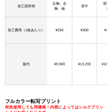
お買い物を続ける
カートへ進む
左胸、右
背中
加工箇所例
背中
胸、袖
面
加工費用（1枚あたり）
¥250
¥300
¥40
版代
¥9,900
¥13,200
¥18,8
フルカラー転写プリント
何色使用しても同価格！内容によってはシルクプリン