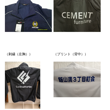
（刺繍（左胸））
（プリント（背中））