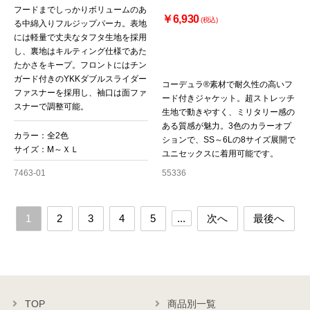
フードまでしっかりボリュームのあ
￥6,930
(税込)
る中綿入りフルジップパーカ。表地
には軽量で丈夫なタフタ生地を採用
し、裏地はキルティング仕様であた
たかさをキープ。フロントにはチン
ガード付きのYKKダブルスライダー
コーデュラ®素材で耐久性の高いフ
ファスナーを採用し、袖口は面ファ
ード付きジャケット。超ストレッチ
スナーで調整可能。
生地で動きやすく、ミリタリー感の
ある質感が魅力。3色のカラーオプ
カラー：全2色
ションで、SS～6Lの8サイズ展開で
サイズ：M～ＸＬ
ユニセックスに着用可能です。
7463-01
55336
1
2
3
4
5
...
次へ
最後へ
TOP
商品別一覧