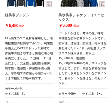
軽防寒ブルゾン
防水防寒ジャケット（ユニセ
ックス）
￥6,600
￥5,450
(税込)
(税込)
バートルが送る、冬場の強い味方！
CO₂由来のエコ素材を採用した、環
高機能な防水防寒ジャケットです。
境配慮型の軽防寒ブルゾン。制電性
防水性、透湿性、防風性、撥水性を
を備えた2WAYストレッチ素材で、
兼ね備えた2レイヤー高密度リップ
作業中の動きやすさと快適な着心地
クロスが採用され、耐水圧
を両立しました。JIS規格 T8118適
15,000mm、透湿性
合により、安全性と信頼性も確保。
15,000g/m²/24hrsの高いスペックを
防水性・透湿性・保温性を兼ね備
実現しています。余計な装飾を排除
え、寒冷地での作業から屋外イベン
したすっきりとシンプルなデザイン
トまで幅広く対応可能です。
で、着用シーンを選ばないのもポイ
ント。
カラー:全4色
サイズ:SS～5L
カラー:全5色 サイズ:S～3XL
145
7620