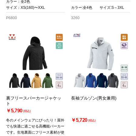
カラー：全2色
サイズ：XS(160)〜XXL
カラー:全4色 サイズ:S～3XL
P6800
3260
裏フリースパーカージャケッ
長袖ブルゾン(男女兼用)
ト
￥5,790
(税込)
￥5,720
冬のメインウェアにぴったり！屋外
(税込)
でも快適に過ごせる高機能パーカー
です。生地裏面にフリース素材が使