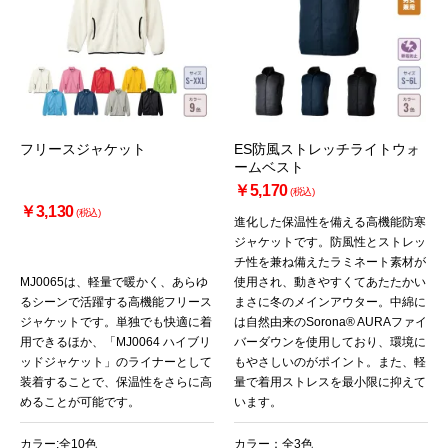
フリースジャケット
ES防風ストレッチライトウォ
ームベスト
￥5,170
(税込)
￥3,130
(税込)
進化した保温性を備える高機能防寒
ジャケットです。防風性とストレッ
チ性を兼ね備えたラミネート素材が
MJ0065は、軽量で暖かく、あらゆ
使用され、動きやすくてあたたかい
るシーンで活躍する高機能フリース
まさに冬のメインアウター。中綿に
ジャケットです。単独でも快適に着
は自然由来のSorona® AURAファイ
用できるほか、「MJ0064 ハイブリ
バーダウンを使用しており、環境に
ッドジャケット」のライナーとして
もやさしいのがポイント。また、軽
装着することで、保温性をさらに高
量で着用ストレスを最小限に抑えて
めることが可能です。
います。
カラー:全10色
カラー：全3色