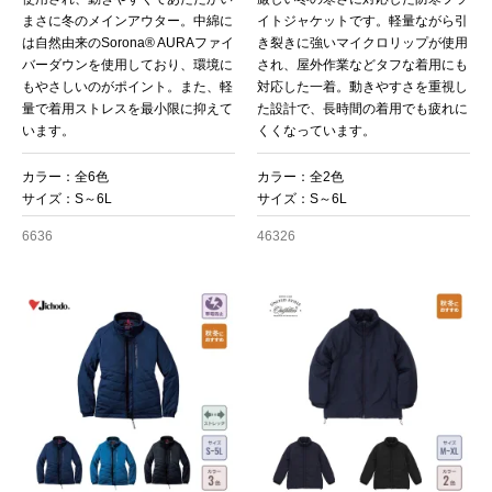
まさに冬のメインアウター。中綿に
イトジャケットです。軽量ながら引
は自然由来のSorona® AURAファイ
き裂きに強いマイクロリップが使用
バーダウンを使用しており、環境に
され、屋外作業などタフな着用にも
もやさしいのがポイント。また、軽
対応した一着。動きやすさを重視し
量で着用ストレスを最小限に抑えて
た設計で、長時間の着用でも疲れに
います。
くくなっています。
カラー：全6色
カラー：全2色
サイズ：S～6L
サイズ：S～6L
6636
46326