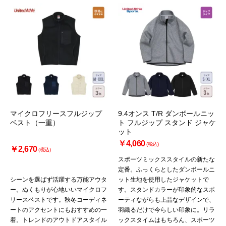
マイクロフリースフルジップ
9.4オンス T/R ダンボールニッ
ベスト（一重）
ト フルジップ スタンド ジャケ
ット
￥4,060
(税込)
￥2,670
(税込)
スポーツミックススタイルの新たな
定番。ふっくらとしたダンボールニ
シーンを選ばず活躍する万能アウタ
ット生地を使用したジャケットで
ー。ぬくもりが心地いいマイクロフ
す。スタンドカラーが印象的なスポ
リースベストです。秋冬コーディネ
ーティながらも上品なデザインで、
ートのアクセントにもおすすめの一
羽織るだけで今らしい印象に。リラ
着。トレンドのアウトドアスタイル
ックスタイムはもちろん、スポーツ