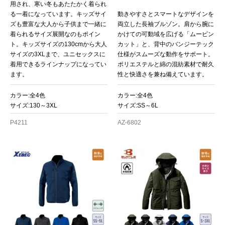
用され、寒い冬もあたたかく着られ
る一着になっています。キッズサイ
動きやすさとスマートなデザインを
ズも豊富な大人から子供まで一緒に
両立した長袖ブルゾン。肩から腕に
着られるサイズ展開なのもポイン
かけての可動域を広げる「ムービン
ト。キッズサイズの130cmから大人
カット」と、背中のバンジーテック
サイズの3XLまで、ユニセックスに
仕様がスムーズな動作をサポート。
着用できるラインナップになってい
ポリエステルと綿の混紡素材で耐久
ます。
性と快適さを兼ね備えています。
カラー:全4色
カラー:全4色
サイズ:130～3XL
サイズ:SS～6L
P4211
AZ-6802