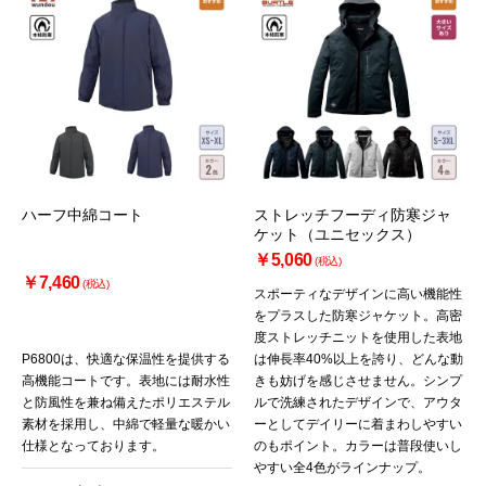
お買い物を続ける
カートへ進む
ハーフ中綿コート
ストレッチフーディ防寒ジャ
ケット（ユニセックス）
￥5,060
(税込)
￥7,460
(税込)
スポーティなデザインに高い機能性
をプラスした防寒ジャケット。高密
度ストレッチニットを使用した表地
P6800は、快適な保温性を提供する
は伸長率40%以上を誇り、どんな動
高機能コートです。表地には耐水性
きも妨げを感じさせません。シンプ
と防風性を兼ね備えたポリエステル
ルで洗練されたデザインで、アウタ
素材を採用し、中綿で軽量な暖かい
ーとしてデイリーに着まわしやすい
仕様となっております。
のもポイント。カラーは普段使いし
やすい全4色がラインナップ。