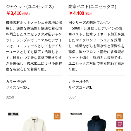
ジャケット(ユニセックス)
防寒ベスト(ユニセックス)
￥3,410
￥4,400
(税込)
(税込)
機能素材ホットメッシュを裏地に採
同シリーズの防寒ブルゾン
用し、適度な保温性と快適な着心地
（5060）と連動したデザインの防
を両立したユニセックス対応ジャケ
寒ベスト。防水ラミネート加工を施
ット。シンプルでミニマルなデザイ
したマイクロソフトシェルを採用
ンは、ユニフォームとしてもデイリ
し、軽量ながらも耐水性と保温性を
ーユースとしても幅広く活躍しま
確保。胸やフロント部分に多機能ポ
す。軽量かつ丈夫な素材で動きやす
ケットを備え、収納力も抜群です。
さを確保し、撥水加工により小雨程
ユニセックス対応で男女問わず着用
度なら安心して着用可能。
可能。
カラー:全5色
カラー:全4色
サイズ:S～3XL
サイズ:S～3XL
3250
5064