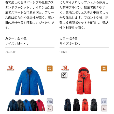
着で楽しめるリバーシブル仕様のス
えたマイクロリップシェルを採用し
タンドジャケット。ナイロン面は軽
た防寒ブルゾン。軽量で動きやす
量でスマートな印象を演出。フリー
く、裏地はポリエステル中綿でしっ
ス面は柔らかく保温性が高く、寒い
かり保温します。フロントや袖、胸
日の屋外作業や移動にもぴったりで
部に多機能ポケットを配置し、収納
す。
性と利便性を両立。
カラー：全４色
カラー:全4色
サイズ：M～ＸＬ
サイズ:S～3XL
7493-01
5060