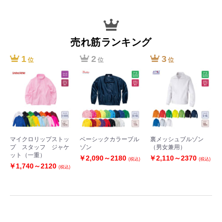
売れ筋ランキング
1
2
3
位
位
位
マイクロリップストッ
ベーシックカラーブル
裏メッシュブルゾン
プ スタッフ ジャケ
ゾン
（男女兼用）
ット（一重）
￥2,090～2180
￥2,110～2370
(税込)
(税込)
￥1,740～2120
(税込)