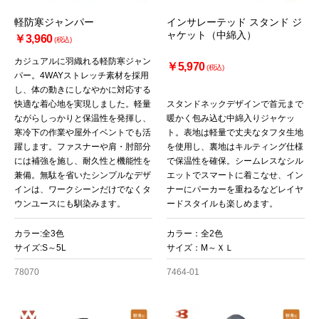
軽防寒ジャンパー
インサレーテッド スタンド ジ
ャケット（中綿入）
￥3,960
(税込)
カジュアルに羽織れる軽防寒ジャン
￥5,970
(税込)
パー。4WAYストレッチ素材を採用
し、体の動きにしなやかに対応する
快適な着心地を実現しました。軽量
スタンドネックデザインで首元まで
ながらしっかりと保温性を発揮し、
暖かく包み込む中綿入りジャケッ
寒冷下の作業や屋外イベントでも活
ト。表地は軽量で丈夫なタフタ生地
躍します。ファスナーや肩・肘部分
を使用し、裏地はキルティング仕様
には補強を施し、耐久性と機能性を
で保温性を確保。シームレスなシル
兼備。無駄を省いたシンプルなデザ
エットでスマートに着こなせ、イン
インは、ワークシーンだけでなくタ
ナーにパーカーを重ねるなどレイヤ
ウンユースにも馴染みます。
ードスタイルも楽しめます。
カラー:全3色
カラー：全2色
サイズ:S～5L
サイズ：M～ＸＬ
78070
7464-01