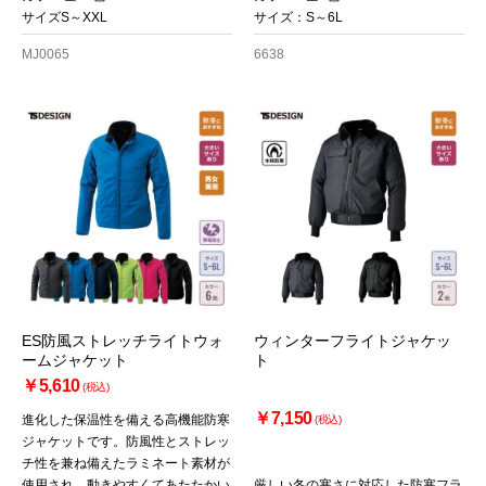
サイズS～XXL
サイズ：S～6L
MJ0065
6638
ES防風ストレッチライトウォ
ウィンターフライトジャケッ
ームジャケット
ト
￥5,610
(税込)
￥7,150
進化した保温性を備える高機能防寒
(税込)
ジャケットです。防風性とストレッ
チ性を兼ね備えたラミネート素材が
使用され、動きやすくてあたたかい
厳しい冬の寒さに対応した防寒フラ