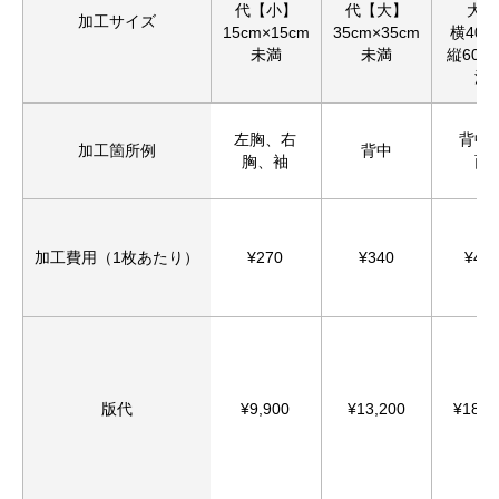
代【小】
代【大】
大】
加工サイズ
15cm×15cm
35cm×35cm
横40c
未満
未満
縦60c
満
左胸、右
背中
加工箇所例
背中
胸、袖
面
加工費用（1枚あたり）
¥270
¥340
¥44
版代
¥9,900
¥13,200
¥18,8