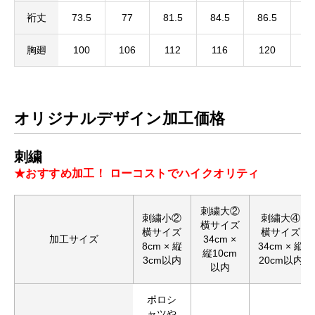
裄丈
73.5
77
81.5
84.5
86.5
88
胸廻
100
106
112
116
120
1
オリジナルデザイン加工価格
刺繍
★おすすめ加工！ ローコストでハイクオリティ
刺繍大②
刺繍小②
刺繍大④
横サイズ
横サイズ
横サイズ
加工サイズ
34cm ×
8cm × 縦
34cm × 縦
縦10cm
3cm以内
20cm以内
以内
ポロシ
ャツや