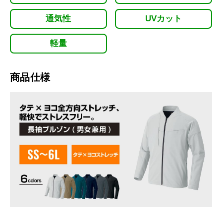
通気性
UVカット
軽量
商品仕様