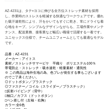
AZ-4231は、タテ×ヨコに伸びる全方位ストレッチ素材を採用
し、作業時のストレスを軽減する快適なワークウェアです。優れ
た吸汗速乾性により、汗をかいてもすぐに乾き、常にドライな着
心地をキープ。シンプルなデザインながらも、工場作業やメンテ
ナンス、配送業務、接客業など幅広い職場で活躍する一着です。
ユニセックス仕様で、チームユニフォームとしても最適なモデル
です。
品番：AZ-4231
メーカー：アイトス
素材／ストレッチサマーピケ 平織り ポリエステル100％
帯電防止・ストレッチ・吸水速乾・軽量素材・通気性
※ この商品は海外生地の為、色ブレが発生する事もございます
のでご了承ください。
◎ドットボタン／プラスチック
◎ファスナー／コイル（スライダー／プラスチック）
□反射パイピング（背中）
□袖口／カフス（ドットボタン）
□ペン差し付（左袖・右胸）
カラー:全6色