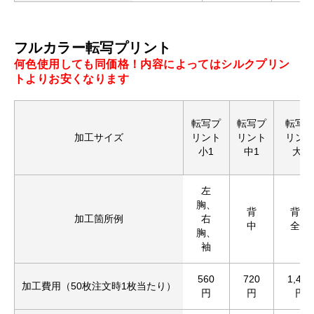
フルカラー転写プリント
何色使用しても同価格！内容によってはシルクプリン
トよりお安くなります
転写プ
転写プ
転写
加工サイズ
リント
リント
リン
小1
中1
大1
左
胸、
背
背中
加工箇所例
右
中
全面
胸、
袖
560
720
1,430
加工費用（50枚注文時1枚当たり）
円
円
円