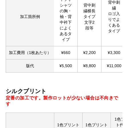
背中刺
シャツ
背中刺
繍
の胸・
繍横長
ロゴ入
加工箇所例
袖・背
タイプ
りでよ
中衿下
文字2
くある
によく
段等
タイプ
あるタ
イプ
加工費用（1枚あたり）
¥660
¥2,200
¥3,300
版代
¥5,500
¥8,800
¥11,000
シルクプリント
定番の加工です。製作ロットが少ない場合は不向きで
す
1色プ
1色プリント
1色プリント
ト代【