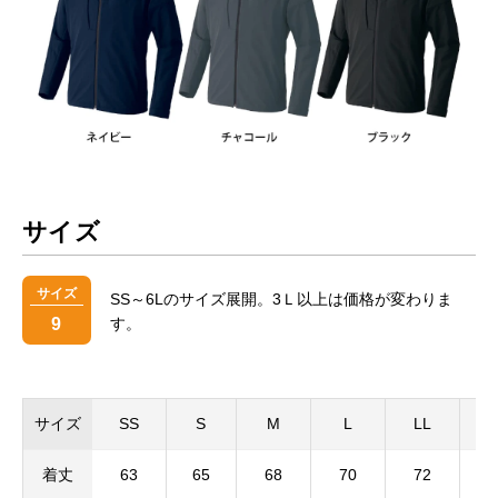
サイズ
サイズ
SS～6Lのサイズ展開。3Ｌ以上は価格が変わりま
9
す。
サイズ
SS
S
M
L
LL
3
着丈
63
65
68
70
72
7