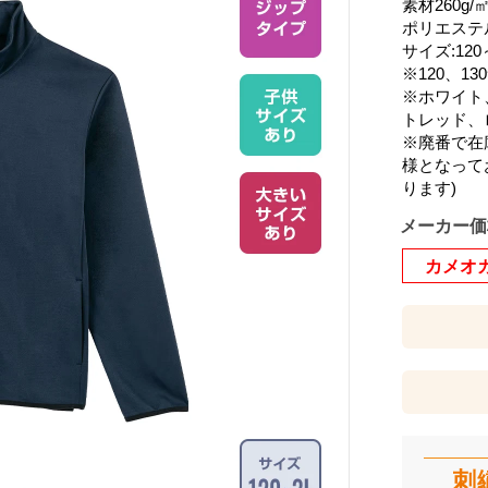
素材260g
ポリエステル
サイズ:120
※120、
※ホワイト
トレッド、
※廃番で在
様となって
ります)
メーカー価
カメオ
刺