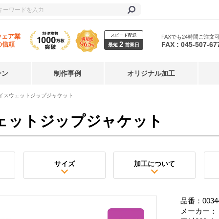
スピード配送
ウェア業
FAXでも24時間ご注文
2
FAX : 045-507-67
の信頼
最短
営業日
ーン
制作事例
オリジナル加工
ドライスウェットジップジャケット
ウェットジップジャケット
サイズ
加工について
品番：00344
メーカー：