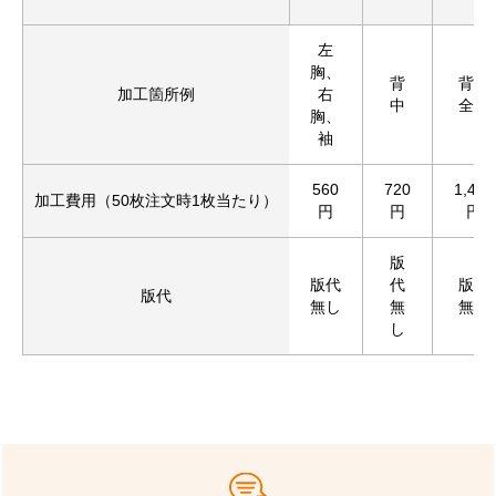
左
胸、
背
背中
加工箇所例
右
中
全面
胸、
袖
560
720
1,430
加工費用（50枚注文時1枚当たり）
円
円
円
版
版代
代
版代
版代
無し
無
無し
し