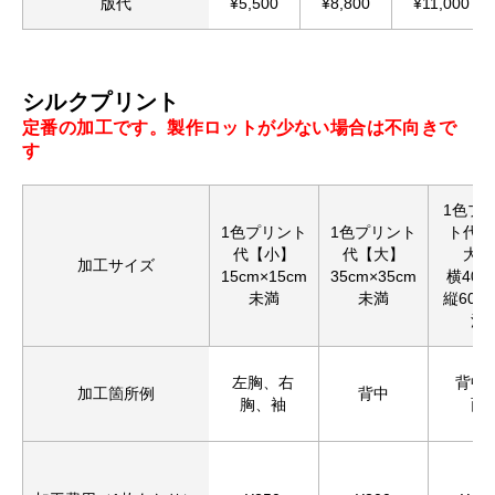
版代
¥5,500
¥8,800
¥11,000
シルクプリント
定番の加工です。製作ロットが少ない場合は不向きで
す
1色プ
1色プリント
1色プリント
ト代【
代【小】
代【大】
大】
加工サイズ
15cm×15cm
35cm×35cm
横40c
未満
未満
縦60c
満
左胸、右
背中
加工箇所例
背中
胸、袖
面