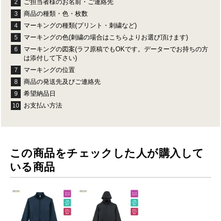
ご担当者様のお名前・ご連絡先
2
商品の種類・色・枚数
3
マーキングの種類(プリント・刺繍など)
4
マーキングの色(刺繍の場合はこちらよりお選び頂けます)
5
マーキングの図案(ラフ原稿でもOKです。データーでお持ちの方
6
は添付して下さい)
マーキングの位置
7
商品の発送先及びご連絡先
8
希望納品日
9
お支払い方法
10
この商品をチェックした人が購入して
いる商品