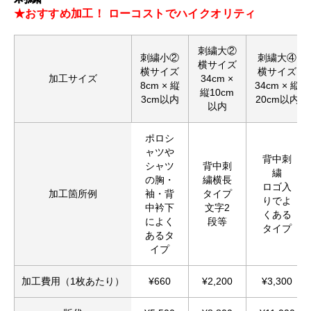
★おすすめ加工！ ローコストでハイクオリティ
刺繍大②
お買い物を続ける
カートへ進む
刺繍小②
刺繍大④
横サイズ
横サイズ
横サイズ
加工サイズ
34cm ×
8cm × 縦
34cm × 縦
縦10cm
3cm以内
20cm以内
以内
ポロシ
ャツや
背中刺
シャツ
背中刺
繍
の胸・
繍横長
ロゴ入
加工箇所例
袖・背
タイプ
りでよ
中衿下
文字2
くある
によく
段等
タイプ
あるタ
イプ
加工費用（1枚あたり）
¥660
¥2,200
¥3,300