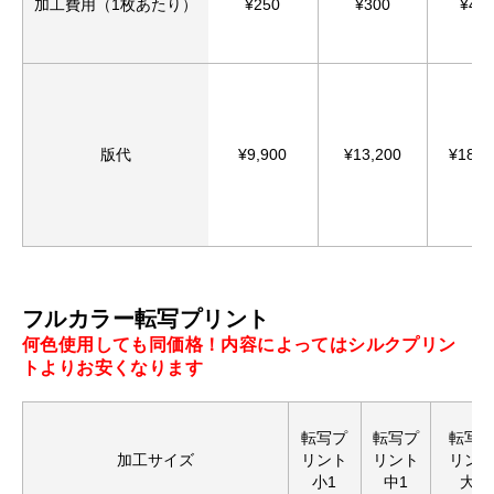
加工費用（1枚あたり）
¥250
¥300
¥40
版代
¥9,900
¥13,200
¥18,8
フルカラー転写プリント
何色使用しても同価格！内容によってはシルクプリン
トよりお安くなります
転写プ
転写プ
転写
加工サイズ
リント
リント
リン
小1
中1
大1