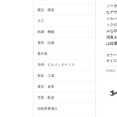
ノー
建設・建築
なデ
シル
大工
ックの
ルな
鉄鋼・機械
消臭
電気・設備
は紐
農作業
カラー
サイズ:
清掃・ビルメンテナンス
55802
製造・工場
運送・倉庫
営業・配達
自動車整備士