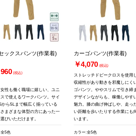
セックスパンツ(作業着)
カーゴパンツ(作業着)
￥4,070
(税込)
960
(税込)
ストレッチドビークロスを使用
収縮性があり動きを邪魔しにく
も女性も働く職場に嬉しい、ユニ
ゴパンツ。ややスリムで引き締
クスで使えるワークパンツ。サイ
デザインながらも、稼働しやす
Sから5Lまで幅広く揃っている
魅力。膝の曲げ伸ばしや、走っ
、さまざまな体型の方にあった一
い距離を歩いたりする作業にも
お選びいただけます。
います。
:全5色
カラー:全5色