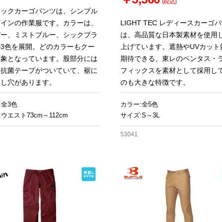
(税込)
タックカーゴパンツは、シンプル
ザインの作業服です。カラーは、
LIGHT TEC レディースカーゴ
バー、ミストブルー、シックブラ
は、高品質な日本製素材を使用
3色を展開。どのカラーもクー
上げています。遮熱やUVカット
印象となっています。股部分には
期待できる、東レのペンタス・
＆抗菌テープがついていて、裾に
フィックスを素材として採用し
通し穴があります。
のも大きな特徴です。
:全3色
カラー:全5色
ウエスト73cm～112cm
サイズ:S～3L
53041
お買い物を続ける
カートへ進む