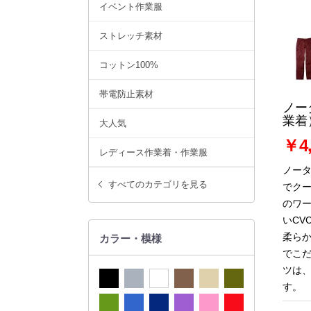
イベント作業服
ストレッチ素材
コットン100%
帯電防止素材
ノー
業着
大人気
￥4,
レディース作業着・作業服
ノー
すべてのカテゴリを見る
でク
のワ
いCV
柔ら
カラー・模様
でこ
ツは
す。