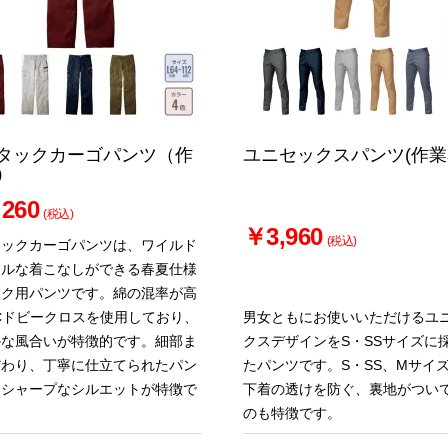
タックカーゴパンツ（作
ユニセックスパンツ(作業
）
260
(税込)
￥3,960
(税込)
タックカーゴパンツは、ワイルド
ールな着こなしができる春夏仕様
ーク用パンツです。綿の混率が高
Cドビークロスを使用しており、
男女ともにお使いいただけるユ
かな風合いが特徴的です。細部ま
クスデザインをS・SSサイズに
だわり、丁寧に仕立てられたパン
たパンツです。S・SS、Mサイ
、シャープなシルエットが特徴で
下着の透けを防ぐ、裏地がつい
のも特徴です。