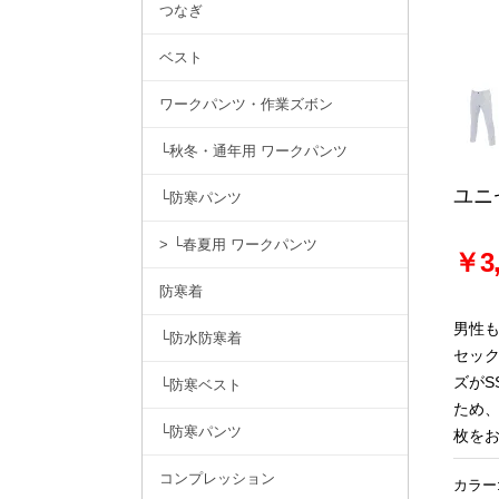
つなぎ
ベスト
ワークパンツ・作業ズボン
└秋冬・通年用 ワークパンツ
ユニ
└防寒パンツ
> └春夏用 ワークパンツ
￥3,
防寒着
男性
└防水防寒着
セッ
ズがS
└防寒ベスト
ため
└防寒パンツ
枚を
コンプレッション
カラー