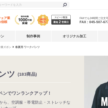
スピード配送
ウェア業
FAXでも24時間ご注文
2
FAX : 045-507-67
の信頼
最短
営業日
ーン
制作事例
オリジナル加工
作業ズボン
春夏用 ワークパンツ
ンツ
(183商品)
ペンでワンランクアップ！
から、空調服・帯電防止・ストレッチな