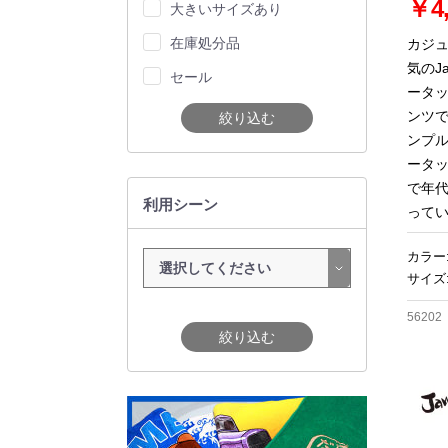
￥4,
大きいサイズあり
在庫処分品
カジ
気のJ
セール
ータ
ンツで
絞り込む
ンプ
ータ
で年
利用シーン
って
カラー
サイズ:
56202
絞り込む