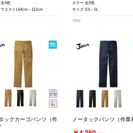
:全4色
カラー:全5色
ウエストL64cm～112cm
サイズ:SS～5L
7043
タックカーゴパンツ（作
ノータックパンツ（作業
）
￥4,350