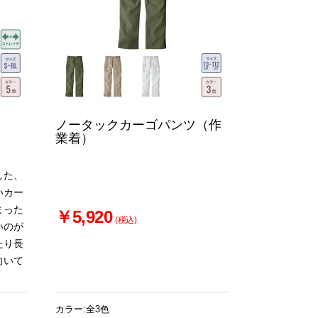
ノータックカーゴパンツ（作
業着）
した、
いカー
まった
￥5,920
(税込)
いのが
たり長
向いて
カラー:全3色