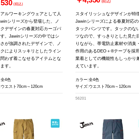
530
(税込)
(税込)
ュアルワーキングウェアとして人
スタイリッシュなデザインが特
awinシリーズから登場した、ノ
Jawinシリーズによる春夏対応
ックデザインの春夏対応カーゴパ
タックパンツです。タックのな
す。Jawinシリーズの中ではシ
ツなので、すっきりとした見た
ルさが強調されたデザインで、ノ
りながら、帯電防止素材や消臭
ックによりスッキリとしたライン
作用のあるDEO＋®テープを採
代問わず着こなせるアイテムとな
業着としての機能性もしっかり
います。
えています。
:全4色
カラー:全4色
ウエスト70cm～120cm
サイズ:ウエスト70cm～120cm
56201