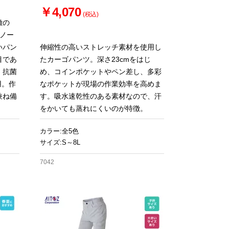
￥4,070
(税込)
徴の
のノー
いパン
伸縮性の高いストレッチ素材を使用し
目であ
たカーゴパンツ。深さ23cmをはじ
・抗菌
め、コインポケットやペン差し、多彩
用。作
なポケットが現場の作業効率を高めま
兼ね備
す。吸水速乾性のある素材なので、汗
をかいても蒸れにくいのが特徴。
カラー:全5色
サイズ:S～8L
7042