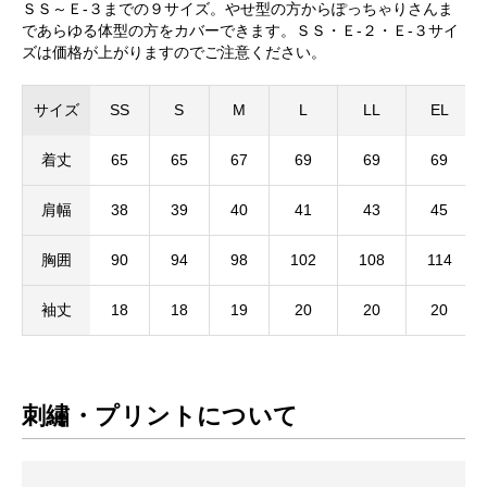
ＳＳ～Ｅ-３までの９サイズ。やせ型の方からぽっちゃりさんま
であらゆる体型の方をカバーできます。ＳＳ・Ｅ-２・Ｅ-３サイ
ズは価格が上がりますのでご注意ください。
サイズ
SS
S
M
L
LL
EL
着丈
65
65
67
69
69
69
肩幅
38
39
40
41
43
45
胸囲
90
94
98
102
108
114
袖丈
18
18
19
20
20
20
刺繡・プリントについて