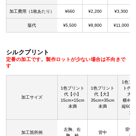
加工費用（1枚あたり）
¥660
¥2,200
¥3,300
版代
¥5,500
¥8,800
¥11,000
シルクプリント
定番の加工です。製作ロットが少ない場合は不向きで
す
1色プ
1色プリント
1色プリント
ト代【
代【小】
代【大】
大】
加工サイズ
15cm×15cm
35cm×35cm
横40c
未満
未満
縦60c
満
左胸、右
背中
加工箇所例
背中
胸、袖
面