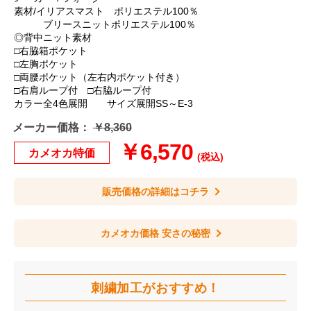
素材/イリアスマスト ポリエステル100％
ブリースニットポリエステル100％
◎背中ニット素材
□右脇箱ポケット
□左胸ポケット
□両腰ポケット（左右内ポケット付き）
□右肩ループ付 □右脇ループ付
カラー全4色展開 サイズ展開SS～E-3
メーカー価格：
￥8,360
￥6,570
カメオカ特価
(税込)
販売価格の詳細はコチラ
カメオカ価格 安さの秘密
刺繍加工が
おすすめ！