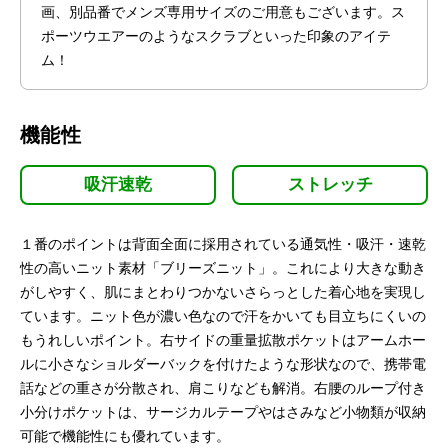
画、別品番でメンズ専用サイズのご用意もございます。ス
ポーツウエアーのようなスクラブといった印象のアイテ
ム！
機能性
吸汗速乾
ストレッチ
１番のポイントは背面全面に採用されている通気性・吸汗・速乾
性の高いニット素材「ブリーズニット」。これにより大きな動き
がしやすく、肌にまとわりつかないさらっとした着心地を実現し
ています。ニット色が濃い色なので汗をかいても目立ちにくいの
もうれしいポイント。右サイドの重量拡散ポケットはアームホー
ルに小さなショルダーバックを付けたような形状なので、携帯電
話などの重さが分散され、肩こりなども解消。右腰のループ付き
小分けポケットは、サージカルテープやはさみなど小物類が収納
可能で機能性にも優れています。