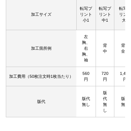
転写プ
転写プ
転写
加工サイズ
リント
リント
リン
小1
中1
大1
左
胸、
背
背中
加工箇所例
右
中
全面
胸、
袖
560
720
1,430
加工費用（50枚注文時1枚当たり）
円
円
円
版
版代
代
版代
版代
無し
無
無し
し