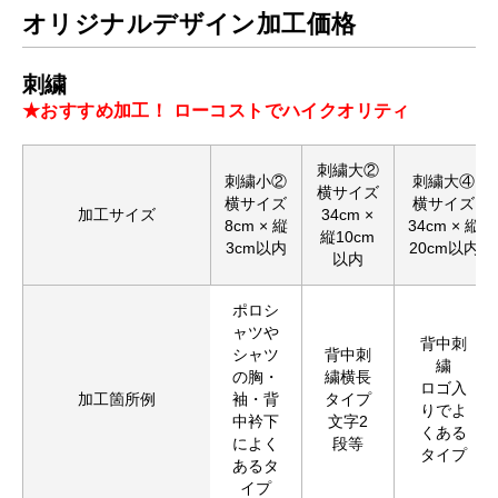
オリジナルデザイン加工価格
刺繍
★おすすめ加工！ ローコストでハイクオリティ
刺繍大②
刺繍小②
刺繍大④
横サイズ
横サイズ
横サイズ
加工サイズ
34cm ×
8cm × 縦
34cm × 縦
縦10cm
3cm以内
20cm以内
以内
ポロシ
ャツや
背中刺
シャツ
背中刺
繍
の胸・
繍横長
ロゴ入
加工箇所例
袖・背
タイプ
りでよ
中衿下
文字2
くある
によく
段等
タイプ
あるタ
イプ