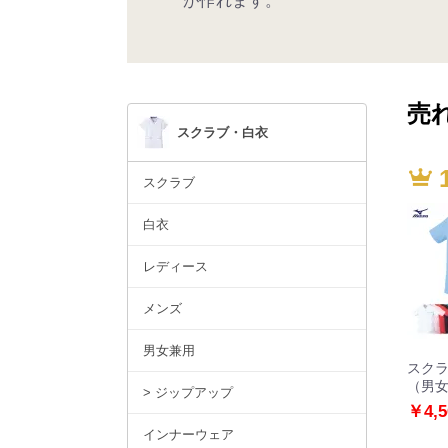
が作れます。
売
スクラブ・白衣
スクラブ
白衣
レディース
メンズ
男女兼用
スク
（男
> ジップアップ
￥4,
インナーウェア