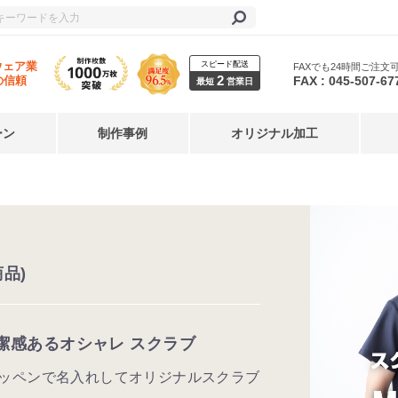
スピード配送
ウェア業
FAXでも24時間ご注文
2
FAX : 045-507-67
の信頼
最短
営業日
ーン
制作事例
オリジナル加工
商品)
潔感あるオシャレ スクラブ
ッペンで名入れしてオリジナルスクラブ