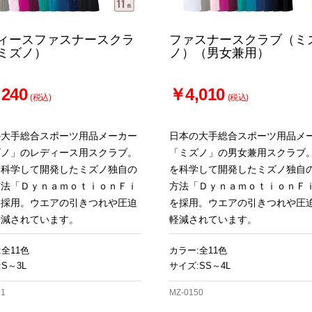
ィースファスナースクラ
ファスナースクラブ（ミ
ミズノ）
ノ）（男女兼用）
240
￥4,010
(税込)
(税込)
の大手総合スポーツ用品メーカー
日本の大手総合スポーツ用品メ
ズノ」のレディース用スクラブ。
「ミズノ」の男女兼用スクラブ
を科学して開発したミズノ独自の
を科学して開発したミズノ独自
方法「ＤｙｎａｍｏｔｉｏｎＦｉ
方法「ＤｙｎａｍｏｔｉｏｎＦ
を採用。ウエアの引きつれや圧迫
を採用。ウエアの引きつれや圧
軽減されています。
軽減されています。
:全11色
カラー:全11色
S～3L
サイズ:SS～4L
51
MZ-0150