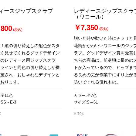
ィースジップスクラブ
レディースジップスクラ
（ワコール）
￥7,350
800
(税込)
(税込)
脱いだ時や動いた時にチラリと
気！縦の切り替えしの配色がスタ
花柄がかわいいワコールのジッ
良く見せてくれるグッドデザイン
ラブ。グッドデザイン賞を受賞
賞のレディース用ジップスクラ
ちらの商品は、前身頃に長めの
縦ラインと同色の切り替えしが襟
トが入っているので、ヒップま
も施され、おしゃれなデザインと
る長めの丈が作業中にずり上が
ております。
防いでくれる優れもの。
:全11色
カラー:全7色
SS～E-3
サイズ:S～6L
C
HI704