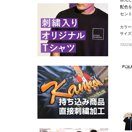
配色
セン
カラー
サイズ:
7022S