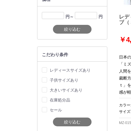
レデ
円～
円
ブ（
絞り込む
￥4,
こだわり条件
日本
「ミ
レディースサイズあり
人間
裁断
子供サイズあり
ｔ」
大きいサイズあり
感が
在庫処分品
カラー
セール
サイズ:
絞り込む
MZ-01