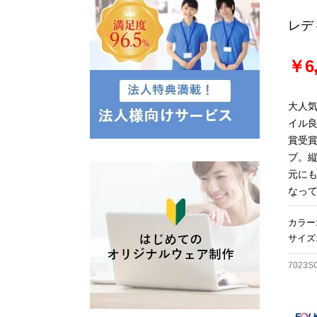
レデ
￥6,
大人
イル
賞受
ブ。
元に
なっ
カラー
サイズ:
7023S