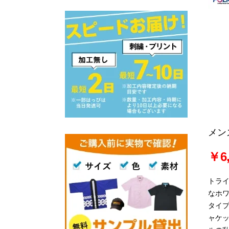
メン
￥6,
トラ
なホ
タイ
ャケ