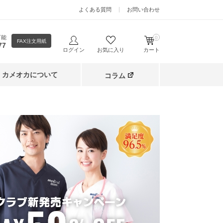
よくある質問
お問い合わせ
可能
0
FAX注文用紙
77
ログイン
お気に入り
カート
カメオカについて
コラム