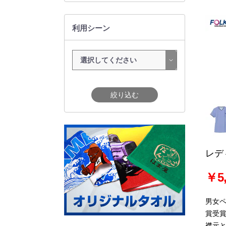
利用シーン
絞り込む
レデ
￥5,
男女
賞受
襟元