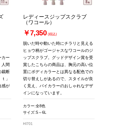
ズ
レディースジップスクラブ
（ワコール）
￥7,350
(税込)
脱いだ時や動いた時にチラリと見える
ヒョウ柄がゴージャスなワコールのジ
ーカー
ップスクラブ。グッドデザイン賞を受
。人間
賞したこちらの商品は、胸元の高い位
の裁断
置にボディカラーとは異なる配色での
ｉｔ」
切り替えしがあるので、スタイルが良
迫感が
く見え、バイカラーのおしゃれなデザ
インになっています。
カラー:全8色
サイズ:S～6L
HI701