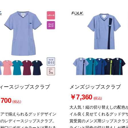
ィースジップスクラブ
メンズジップスクラブ
￥7,360
(税込)
700
(税込)
大人気！縦の切り替えしの配色
ペアで揃えられるグッドデザイン
イル良く見せてくれるグッドデ
賞のレディースジップスクラブ。
賞受賞のメンズ用ジップスクラ
と袖口にボディカラーとは異なる
ラインと同色の切り替えしが襟
お買い物を続ける
カートへ進む