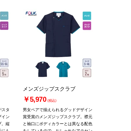
メンズジップスクラブ
￥5,970
(税込)
がスタ
男女ペアで揃えられるグッドデザイン
ザイン
賞受賞のメンズジップスクラブ。襟元
ブ。縦
と袖口にボディカラーとは異なる配色
元にも
をしているので、おしゃれなアクセン