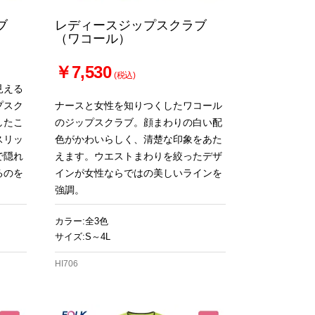
ブ
レディースジップスクラブ
（ワコール）
￥7,530
(税込)
見える
プスク
ナースと女性を知りつくしたワコール
したこ
のジップスクラブ。顔まわりの白い配
スリッ
色がかわいらしく、清楚な印象をあた
で隠れ
えます。ウエストまわりを絞ったデザ
るのを
インが女性ならではの美しいラインを
強調。
カラー:全3色
サイズ:S～4L
HI706