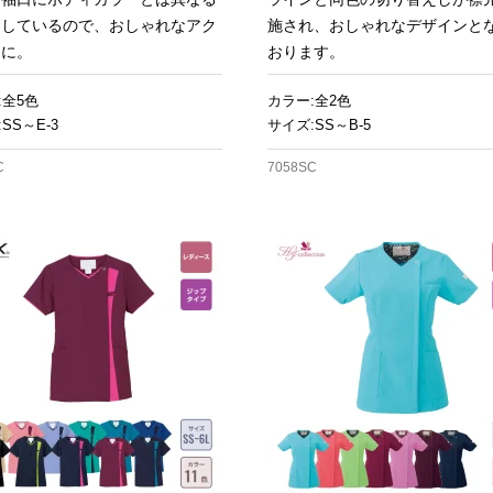
をしているので、おしゃれなアク
施され、おしゃれなデザインと
トに。
おります。
:全5色
カラー:全2色
SS～E-3
サイズ:SS～B-5
C
7058SC