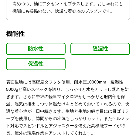
高めつつ、袖にアクセントをプラスします。おしゃれにも
機能にも妥協のない、快適な着心地のブルゾンです。
機能性
防水性
透湿性
保温性
表面生地には高密度タフタを使用。耐水圧10000mm・透湿性
5000gと高いスペックを誇り、しっかりと水をカットし蒸れを防
ぎます。さらに中綿の軽量マイクロ綿がしっかりと服内部を保
温。湿気は排出しつつ体温だけをとどめておいてくれるので、快
適な着心地が一日中続きます。生地と生地の継ぎ目には目ばりテ
ープを使用し、隙間からの冷気もしっかりカット。またヘルメッ
ト対応でスピンドルとアジャスターを備えた高機能フードが特
長。屋外の現場作業をアシストしてくれます。