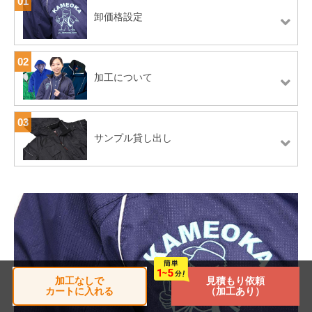
01
卸価格設定
02
加工について
03
サンプル貸し出し
加工なしで
見積もり依頼
カートに入れる
（加工あり）