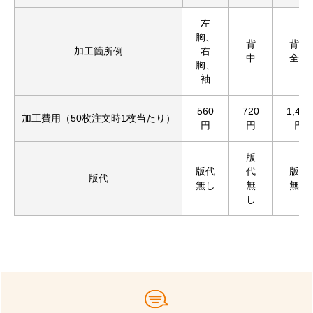
左
胸、
背
背中
加工箇所例
右
中
全面
胸、
袖
560
720
1,430
加工費用（50枚注文時1枚当たり）
円
円
円
版
版代
代
版代
版代
無し
無
無し
し