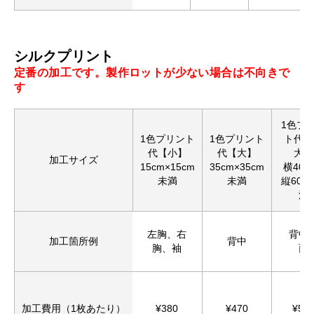
シルクプリント
定番の加工です。製作ロットが少ない場合は不向きで
す
1色プ
1色プリント
1色プリント
ト代【
代【小】
代【大】
大】
加工サイズ
15cm×15cm
35cm×35cm
横40c
未満
未満
縦60c
満
左胸、右
背中
加工箇所例
背中
胸、袖
面
加工費用（1枚あたり）
¥380
¥470
¥57