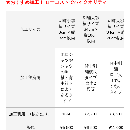
★おすすめ加工！ ローコストでハイクオリティ
刺繍大②
刺繍小②
刺繍大④
横サイズ
横サイズ
横サイズ
加工サイズ
34cm ×
8cm × 縦
34cm × 縦
縦10cm
3cm以内
20cm以内
以内
ポロシ
ャツや
背中刺
シャツ
背中刺
繍
の胸・
繍横長
ロゴ入
加工箇所例
袖・背
タイプ
りでよ
中衿下
文字2
くある
によく
段等
タイプ
あるタ
イプ
加工費用（1枚あたり）
¥660
¥2,200
¥3,300
版代
¥5,500
¥8,800
¥11,000