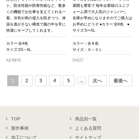
ト。防水性能や防寒性能など、数多
展開も豊富で 毎年企業様のユニフ
くの機能でお仕事を支えてくれる一
ォーム用で大人気のジャンパー。
着。冷気や雨の侵入を防ぎつつ、体
在庫が早めになりますのでご購入は
温を逃がさない構造で服の中を常に
お早めにどうぞ ●カラー:全8色 ●
快適にキープしてくれます。
サイズ:S〜5L
カラー:全4色
カラー：全８色
サイズ:SS～6L
サイズ：Ｓ～５Ｌ
AZ-8876
54227
1
2
3
4
5
...
次へ
最後へ
TOP
商品別一覧
製作事例
よくある質問
加工について
サイトマップ