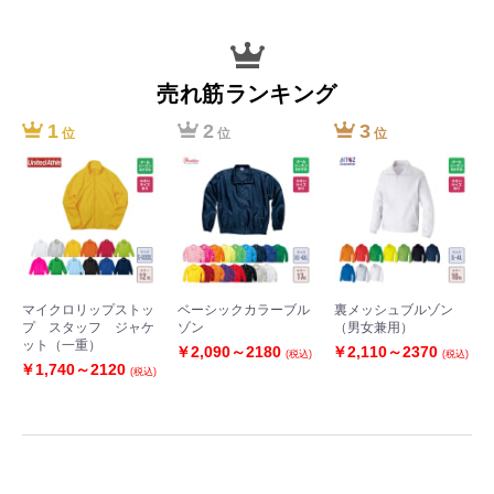
売れ筋ランキング
1
2
3
位
位
位
マイクロリップストッ
ベーシックカラーブル
裏メッシュブルゾン
プ スタッフ ジャケ
ゾン
（男女兼用）
ット（一重）
￥2,090～2180
￥2,110～2370
(税込)
(税込)
￥1,740～2120
(税込)