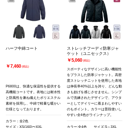
ハーフ中綿コート
ストレッチフーディ防寒ジャ
ケット（ユニセックス）
￥5,060
(税込)
￥7,460
(税込)
スポーティなデザインに高い機能性
をプラスした防寒ジャケット。高密
度ストレッチニットを使用した表地
P6800は、快適な保温性を提供する
は伸長率40%以上を誇り、どんな動
高機能コートです。表地には耐水性
きも妨げを感じさせません。シンプ
と防風性を兼ね備えたポリエステル
ルで洗練されたデザインで、アウタ
素材を採用し、中綿で軽量な暖かい
ーとしてデイリーに着まわしやすい
仕様となっております。
のもポイント。カラーは普段使いし
やすい全4色がラインナップ。
カラー：全2色
サイズ：XS(160)〜XXL
カラー:全4色 サイズ:S～3XL