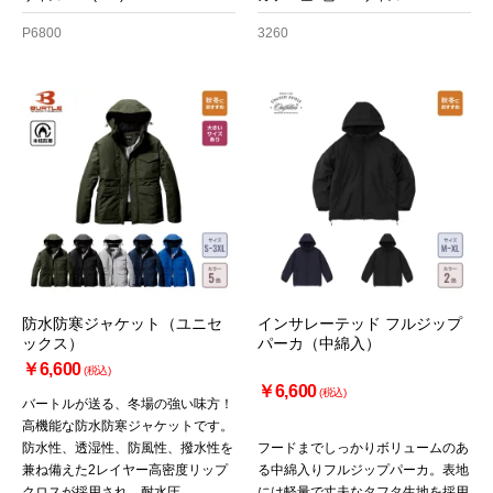
P6800
3260
防水防寒ジャケット（ユニセ
インサレーテッド フルジップ
ックス）
パーカ（中綿入）
￥6,600
(税込)
￥6,600
(税込)
バートルが送る、冬場の強い味方！
高機能な防水防寒ジャケットです。
防水性、透湿性、防風性、撥水性を
フードまでしっかりボリュームのあ
兼ね備えた2レイヤー高密度リップ
る中綿入りフルジップパーカ。表地
クロスが採用され、耐水圧
には軽量で丈夫なタフタ生地を採用