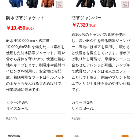
防水防寒ジャケット
防寒ジャンパー
￥7,320
(税込)
￥10,450
(税込)
綿100％のキャンバス素材を使用
耐水圧10,000mm・透湿度
し、高い耐久性を誇る防寒ジャンパ
10,000g/m²24hを備えたエコ素材を
ー。裏地にはボアを採用し、暖かさ
使用した防水防寒ジャケット。雨や
と快適さを両立しています。襟ボア
雪から身体を守りつつ、快適な着心
は取り外し可能で、季節やシーンに
地をキープします。制電糸や反射パ
合わせたアレンジが可能。シンプル
イピングを採用し、安全性にも配
で武骨なデザインは法人ユニフォー
慮。着脱可能なフードはヘルメット
ムとしても映え、刺繍やプリント加
の上からもかぶれる大きめ設計で、
工でオリジナル性を高めやすい仕様
作業現場に最適です。
です。
カラー:全3色
カラー:全2色
サイズ:S〜7L
サイズ:S〜7L
54390
54391