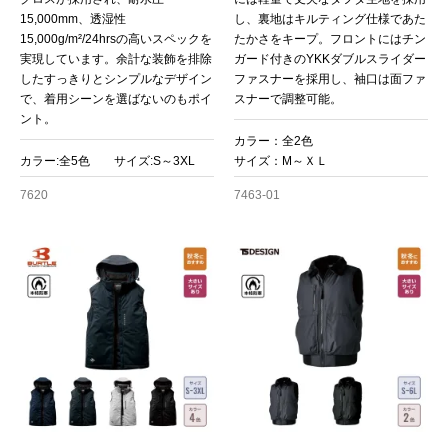
15,000mm、透湿性
し、裏地はキルティング仕様であた
15,000g/m²/24hrsの高いスペックを
たかさをキープ。フロントにはチン
実現しています。余計な装飾を排除
ガード付きのYKKダブルスライダー
したすっきりとシンプルなデザイン
ファスナーを採用し、袖口は面ファ
で、着用シーンを選ばないのもポイ
スナーで調整可能。
ント。
カラー：全2色
カラー:全5色 サイズ:S～3XL
サイズ：M～ＸＬ
7620
7463-01