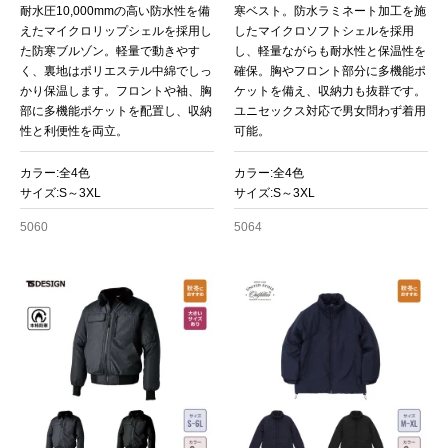
耐水圧10,000mmの高い防水性を備
寒ベスト。防水ラミネート加工を施
えたマイクロリップシェルを採用し
したマイクロソフトシェルを採用
た防寒ブルゾン。軽量で動きやす
し、軽量ながらも耐水性と保温性を
く、裏地はポリエステル中綿でしっ
確保。胸やフロント部分に多機能ポ
かり保温します。フロントや袖、胸
ケットを備え、収納力も抜群です。
部に多機能ポケットを配置し、収納
ユニセックス対応で男女問わず着用
性と利便性を両立。
可能。
カラー:全4色
カラー:全4色
サイズ:S～3XL
サイズ:S～3XL
5060
5064