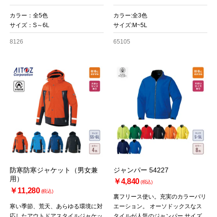
カラー：全5色
カラー:全3色
サイズ：S～6L
サイズ:M~5L
8126
65105
防寒防寒ジャケット（男女兼
ジャンパー 54227
用）
￥4,840
(税込)
￥11,280
(税込)
裏フリース使い。充実のカラーバリ
寒い季節、荒天、あらゆる環境に対
エーション。 オーソドックスなス
応したアウトドアスタイルジャケッ
タイルが人気のジャンパー サイズ