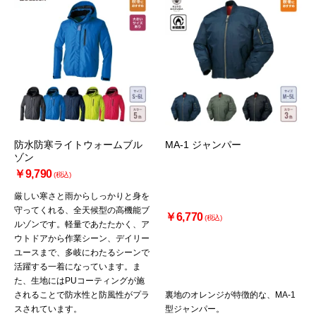
防水防寒ライトウォームブル
MA-1 ジャンパー
ゾン
￥9,790
(税込)
厳しい寒さと雨からしっかりと身を
守ってくれる、全天候型の高機能ブ
￥6,770
(税込)
ルゾンです。軽量であたたかく、ア
ウトドアから作業シーン、デイリー
ユースまで、多岐にわたるシーンで
活躍する一着になっています。ま
た、生地にはPUコーティングが施
されることで防水性と防風性がプラ
裏地のオレンジが特徴的な、MA-1
スされています。
型ジャンパー。