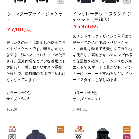
ウィンターフライトジャケッ
インサレーテッド スタンド ジ
ト
ャケット（中綿入）
￥5,970
(税込)
￥7,150
(税込)
スタンドネックデザインで首元まで
厳しい冬の寒さに対応した防寒フラ
暖かく包み込む中綿入りジャケッ
イトジャケットです。軽量ながら引
ト。表地は軽量で丈夫なタフタ生地
き裂きに強いマイクロリップが使用
を使用し、裏地はキルティング仕様
され、屋外作業などタフな着用にも
で保温性を確保。シームレスなシル
対応した一着。動きやすさを重視し
エットでスマートに着こなせ、イン
た設計で、長時間の着用でも疲れに
ナーにパーカーを重ねるなどレイヤ
くくなっています。
ードスタイルも楽しめます。
カラー：全2色
カラー：全2色
サイズ：S～6L
サイズ：M～ＸＬ
46326
7464-01