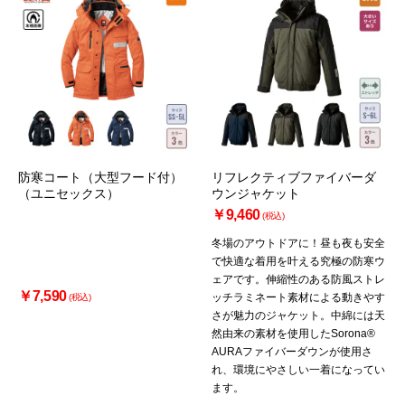
お買い物を続ける
カートへ進む
防寒コート（大型フード付）
リフレクティブファイバーダ
（ユニセックス）
ウンジャケット
￥9,460
(税込)
冬場のアウトドアに！昼も夜も安全
で快適な着用を叶える究極の防寒ウ
ェアです。伸縮性のある防風ストレ
￥7,590
ッチラミネート素材による動きやす
(税込)
さが魅力のジャケット。中綿には天
然由来の素材を使用したSorona®
AURAファイバーダウンが使用さ
れ、環境にやさしい一着になってい
ます。