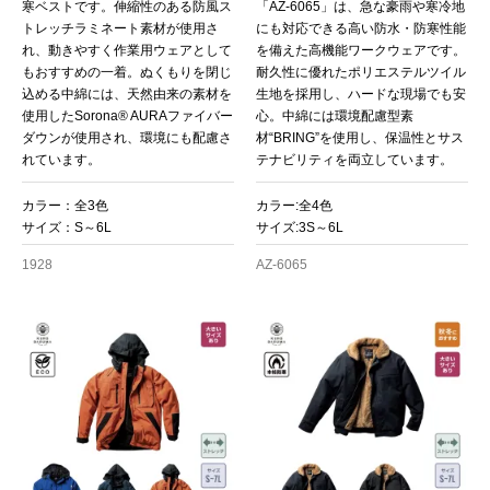
寒ベストです。伸縮性のある防風ス
「AZ-6065」は、急な豪雨や寒冷地
トレッチラミネート素材が使用さ
にも対応できる高い防水・防寒性能
れ、動きやすく作業用ウェアとして
を備えた高機能ワークウェアです。
もおすすめの一着。ぬくもりを閉じ
耐久性に優れたポリエステルツイル
込める中綿には、天然由来の素材を
生地を採用し、ハードな現場でも安
使用したSorona® AURAファイバー
心。中綿には環境配慮型素
ダウンが使用され、環境にも配慮さ
材“BRING”を使用し、保温性とサス
れています。
テナビリティを両立しています。
カラー：全3色
カラー:全4色
サイズ：S～6L
サイズ:3S～6L
1928
AZ-6065