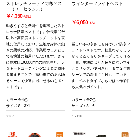
ストレッチフーディ防寒ベス
ウィンターフライトベスト
ト（ユニセックス）
￥4,350
(税込)
￥6,050
(税込)
動きやすさと機能性を追求したスト
レッチ防寒ベストです。伸長率40%
以上の高密度ストレッチニットを表
地に使用しており、生地が身体の動
厳しい冬の寒さにも負けない防寒フ
きに柔軟に対応。作業用ウェアとし
ライトベストです。軽量ながらしっ
ても快適に着用いただけます。さら
かりとぬくもりをキープしてくれる
に耐水圧10,000mmの防水性と、ラ
一着。生地には引き裂きに強いマイ
ミネートコーティングによる防風性
クロリップが使用され、タフな作業
を備えることで、寒い季節のあらゆ
シーンでの着用にも対応していま
るシーンで快適に過ごせるのもポイ
す。ベストタイプならではの作業性
ントです。
も人気のポイント。
カラー:全4色
カラー：全2色
サイズ:S～3XL
サイズ：S～6L
3264
46328