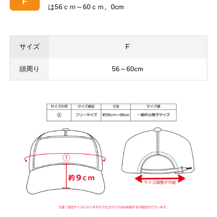
F
は56ｃｍ～60ｃｍ。0cm
サイズ
F
頭周り
56～60cm