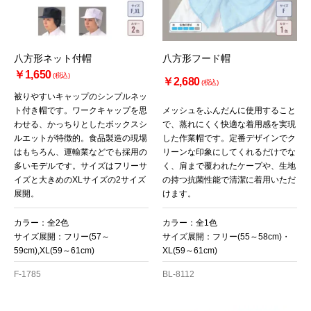
八方形ネット付帽
八方形フード帽
￥1,650
(税込)
￥2,680
(税込)
被りやすいキャップのシンプルネッ
ト付き帽です。ワークキャップを思
メッシュをふんだんに使用すること
わせる、かっちりとしたボックスシ
で、蒸れにくく快適な着用感を実現
ルエットが特徴的。食品製造の現場
した作業帽です。定番デザインでク
はもちろん、運輸業などでも採用の
リーンな印象にしてくれるだけでな
多いモデルです。サイズはフリーサ
く、肩まで覆われたケープや、生地
イズと大きめのXLサイズの2サイズ
の持つ抗菌性能で清潔に着用いただ
展開。
けます。
カラー：全2色
カラー：全1色
サイズ展開：フリー(57～
サイズ展開：フリー(55～58cm)・
59cm),XL(59～61cm)
XL(59～61cm)
F-1785
BL-8112