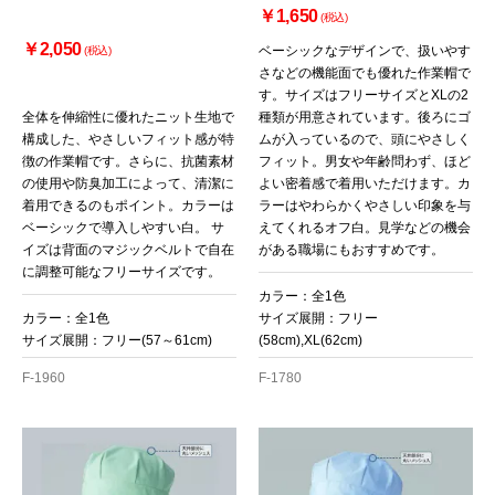
￥1,650
(税込)
￥2,050
ベーシックなデザインで、扱いやす
(税込)
さなどの機能面でも優れた作業帽で
お買い物を続ける
カートへ進む
す。サイズはフリーサイズとXLの2
全体を伸縮性に優れたニット生地で
種類が用意されています。後ろにゴ
構成した、やさしいフィット感が特
ムが入っているので、頭にやさしく
徴の作業帽です。さらに、抗菌素材
フィット。男女や年齢問わず、ほど
の使用や防臭加工によって、清潔に
よい密着感で着用いただけます。カ
着用できるのもポイント。カラーは
ラーはやわらかくやさしい印象を与
ベーシックで導入しやすい白。 サ
えてくれるオフ白。見学などの機会
イズは背面のマジックベルトで自在
がある職場にもおすすめです。
に調整可能なフリーサイズです。
カラー：全1色
カラー：全1色
サイズ展開：フリー
サイズ展開：フリー(57～61cm)
(58cm),XL(62cm)
F-1960
F-1780