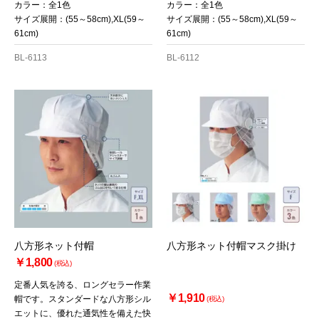
カラー：全1色
カラー：全1色
サイズ展開：(55～58cm),XL(59～
サイズ展開：(55～58cm),XL(59～
61cm)
61cm)
BL-6113
BL-6112
八方形ネット付帽
八方形ネット付帽マスク掛け
￥1,800
(税込)
定番人気を誇る、ロングセラー作業
￥1,910
帽です。スタンダードな八方形シル
(税込)
エットに、優れた通気性を備えた快