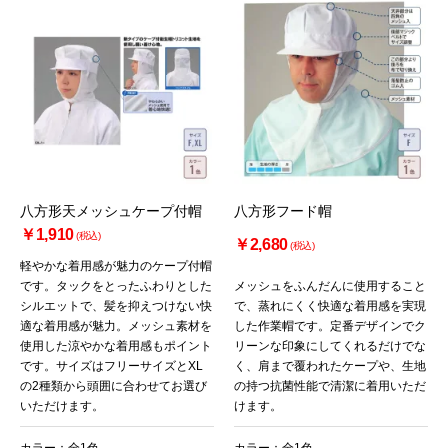
八方形天メッシュケープ付帽
八方形フード帽
￥1,910
(税込)
￥2,680
(税込)
軽やかな着用感が魅力のケープ付帽
です。タックをとったふわりとした
メッシュをふんだんに使用すること
シルエットで、髪を抑えつけない快
で、蒸れにくく快適な着用感を実現
適な着用感が魅力。メッシュ素材を
した作業帽です。定番デザインでク
使用した涼やかな着用感もポイント
リーンな印象にしてくれるだけでな
です。サイズはフリーサイズとXL
く、肩まで覆われたケープや、生地
の2種類から頭囲に合わせてお選び
の持つ抗菌性能で清潔に着用いただ
いただけます。
けます。