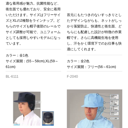
適な着用感が魅力。抗菌性能など、
衛生面でも優れており、安全に着用
いただけます。サイズはフリーサイ
首元にもたつきのないすっきりとし
ズとXLの2種類をラインナップ。ど
たデザインながらも、ネットがしっ
ちらのサイズも帽子後部のレールで
かり落髪防止。快適性と衛生面、ど
サイズ調整が可能で、ユニフォーム
ちらにも配慮した設計が特徴の作業
としても採用しやすいモデルになっ
帽です。さらに高機能生地を使用
ています。
し、汗をかく環境下でのお仕事も快
適にしてくれます。
カラー：全1色
サイズ展開：(55～58cm),XL(59～
カラー：全2色
61cm)
サイズ展開：フリー(56～61cm)
BL-6111
F-2040