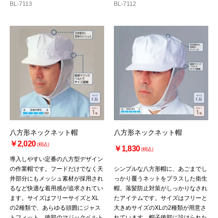
BL-7113
BL-7112
八方形ネックネット帽
八方形ネックネット帽
￥2,020
(税込)
￥1,830
(税込)
導入しやすい定番の八方型デザイン
の作業帽です。フードだけでなく天
シンプルな八方形帽に、あごまでし
井部分にもメッシュ素材が採用され
っかり覆うネットをプラスした衛生
るなど快適な着用感が追求されてい
帽。落髪防止対策がしっかりなされ
ます。サイズはフリーサイズとXL
たアイテムです。サイズはフリーと
の2種類で、あらゆる頭囲にジャス
大きめサイズのXLの2種類が用意さ
トフィット。後部のマジックベルト
れています。帽子後部に設けられた