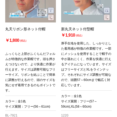
丸天リボン形ネット付帽
新丸天ネット付型帽
￥1,910
(税込)
￥1,800
(税込)
厚手生地を使用した、しっかりとし
た着用感が特徴の作業帽です。一部
ふっくらと上部がふくらんだフォル
にメッシュを使用することで帽子の
ムが特徴的な作業帽です。頭を押さ
中が蒸れにくく、作業を快適に行え
えつけないので、より快適に作業が
るアイテムになっています。サイズ
行えます。サイズは調整可能なフリ
はフリーサイズとXLをラインナッ
ーサイズ。リボンを結ぶことで簡単
プ。それぞれにサイズ調整が可能な
に調整が行えるので、頭のサイズを
ので、頭囲57～60cmまで幅広く対
気にせず着用できるのもポイントで
応しています。
す。
カラー：全1色
カラー：全1色
サイズ展開：フリー(57～
サイズ展開：フリー(56～61cm)
59cm),XL(58～60cm)
BL-7921
1220