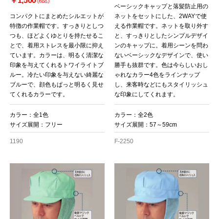
￥1,500
(税込)
ベーシックキャップと落髪防止用の
コンパクトにまとめたシルエットが
ネットをセットにした、2WAYで使
特徴の作業帽です。すっきりとしつ
える作業帽です。ネットを取り外す
つも、ほどよくゆとりを持たせるこ
と、すっきりとしたシンプルデザイ
とで、着用ストレスを最小限に抑え
ンのキャップに。着用シーンを問わ
ています。カラーは、明るく清潔な
ないベーシックなデザインで、使い
印象を与えてくれるトワイライトブ
勝手も抜群です。色は今らしいおし
ルー。冷たい印象を与えない綺麗な
ゃれなカラー4色をラインナップ
ブルーで、顔色もぱっと明るく見せ
し、来客時などにもスタイリッシュ
てくれるカラーです。
な印象にしてくれます。
カラー：全1色
カラー：全2色
サイズ展開：フリー
サイズ展開：57～59cm
1190
F-2250