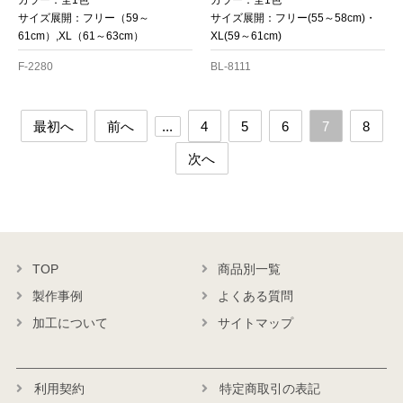
カラー：全1色
カラー：全1色
サイズ展開：フリー（59～
サイズ展開：フリー(55～58cm)・
61cm）,XL（61～63cm）
XL(59～61cm)
F-2280
BL-8111
最初へ
前へ
...
4
5
6
7
8
次へ
TOP
商品別一覧
製作事例
よくある質問
加工について
サイトマップ
利用契約
特定商取引の表記