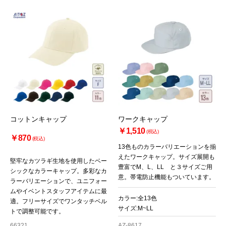
コットンキャップ
ワークキャップ
￥1,510
(税込)
￥870
(税込)
13色ものカラーバリエーションを揃
えたワークキャップ。サイズ展開も
堅牢なカツラギ生地を使用したベー
豊富でM、L、LL と３サイズご用
シックなカラーキャップ。多彩なカ
意。帯電防止機能もついています。
ラーバリエーションで、ユニフォー
ムやイベントスタッフアイテムに最
カラー:全13色
適。フリーサイズでワンタッチベル
サイズ:M~LL
トで調整可能です。
66321
AZ-8617