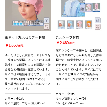
後ネット丸天セミフード帽
丸天ケープ付帽
￥2,460
(税込)
￥1,650
(税込)
超ロングケープを採用し、落髪防止
ゆったりとした設計で、ストレスな
など衛生面にしっかり配慮した作業
く被れる作業帽。メッシュによる通
帽です。軽量生地とメッシュを組み
気性や、抗菌素材による清潔さも備
合わせることで、作業ストレスをと
えるなど機能面も充実しています。
ことん抑えています。サイズはフリ
サイズは伸縮性を備えたフリーサイ
ーサイズとXLサイズの2種類から、
ズ。最大で頭囲65cmまで対応し、
頭囲に合わせてお選びいただけま
長さ調整のできるゴムで頭にジャス
す。
トフィットします。
カラー：全4色
カラー：全1色
サイズ展開：フリー(56～
サイズ展開：フリー(最大65cm)
58cm),XL(59～61cm)