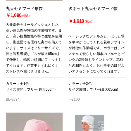
丸天セミフード形帽
後ネット丸天セミフード帽
￥1,690
(税込)
￥1,610
(税込)
天井部分をオールメッシュとした、
高い通気性が特徴の作業帽です。ま
た、高い抗菌性能を持つ生地を使用
ベーシックなフォルムと、ぱっと場
し、衛生面でも優れた実力を備えて
を華やかにしてくれる花柄デザイン
います。サイズはフリーサイズで、
が特徴の作業帽です。カラーは、パ
長さ調整可能なゴムが最大65cmま
ステルで愛らしい印象のブルーとピ
で伸縮し、幅広い頭囲にフィットし
ンクの2種類をラインナップ。花柄
てくれます。作業中もずれにくく、
との相性もよく、お仕事姿のほどよ
ストレスを感じさせません。
いアクセントになってくれます。
カラー：全1色
カラー：全2色
サイズ展開：フリー(最大65cm)
サイズ展開：フリー(最大65cm)
BL-8094
F-2100