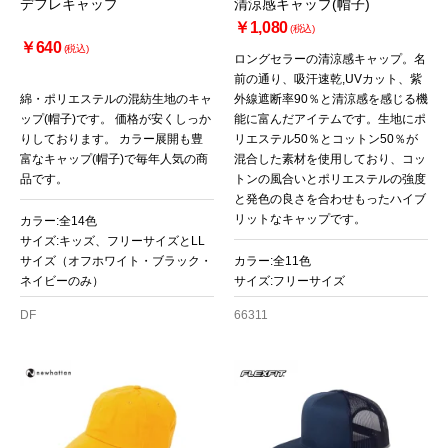
デフレキャップ
清涼感キャップ(帽子)
￥1,080
(税込)
￥640
(税込)
ロングセラーの清涼感キャップ。名
前の通り、吸汗速乾,UVカット、紫
綿・ポリエステルの混紡生地のキャ
外線遮断率90％と清涼感を感じる機
ップ(帽子)です。 価格が安くしっか
能に富んだアイテムです。生地にポ
りしております。 カラー展開も豊
リエステル50％とコットン50％が
富なキャップ(帽子)で毎年人気の商
混合した素材を使用しており、コッ
品です。
トンの風合いとポリエステルの強度
と発色の良さを合わせもったハイブ
リットなキャップです。
カラー:全14色
サイズ:キッズ、フリーサイズとLL
サイズ（オフホワイト・ブラック・
カラー:全11色
ネイビーのみ）
サイズ:フリーサイズ
DF
66311