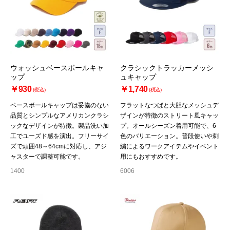
ウォッシュベースボールキャ
クラシックトラッカーメッシ
ップ
ュキャップ
￥930
￥1,740
(税込)
(税込)
ベースボールキャップは妥協のない
フラットなつばと大胆なメッシュデ
品質とシンプルなアメリカンクラシ
ザインが特徴のストリート風キャッ
ックなデザインが特徴。製品洗い加
プ。オールシーズン着用可能で、6
工でユーズド感を演出。フリーサイ
色のバリエーション。普段使いや刺
ズで頭囲48～64cmに対応し、アジ
繍によるワークアイテムやイベント
ャスターで調整可能です。
用にもおすすめです。
1400
6006