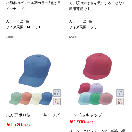
い印象のパステル調カラー3色がラ
で、頭の大きさを気にすることなく
インナップ。
着用可能です。
お買い物を続ける
カートへ進む
カラー：全3色
カラー：全5色
サイズ展開：M、L、LL
サイズ展開：フリー
7000
6500
六方アポロ型 エコキャップ
ロンド型キャップ
￥1,910
(税込)
￥1,720
(税込)
ベーシックなフォルムで、幅広い職