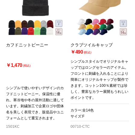
カフドニットビーニー
クラブツイルキャップ
￥490
(税込)
シンプルスタイルでオリジナルキャ
￥1,470
(税込)
ップではロングセラーのアイテム。
フロントに刺繍を入れることにより
簡単にオリジナルキャップが製作で
きます。コットン100％素材では珍
シンプルで使いやすいデザインのカ
しく、豊富なカラー展開もうれしい
フドニットビーニー。保温性に優
ポイントです。
れ、寒冷地や冬の屋外活動に適して
います。刺繍加工で企業ロゴや団体
カラー:全14色
名を美しく表現でき、販促品やユニ
サイズ:F
フォームとして重宝されます。
1501KC
00710-CTC