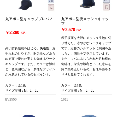
丸アポロ型キャップブレバノ
丸アポロ型後メッシュキャッ
プ
￥2,570
(税込)
￥2,380
(税込)
帽子後面を大胆にメッシュ生地に切
り替えた、涼やかなワークキャップ
高い防炎性能をはじめ、快適性、お
です。定番のシルエットに刺繍をあ
手入れのしやすさ、耐久性などあら
しらい、個性をプラスしています。
ゆる面で優れた実力を備えるワーク
また、ツバにあしらわれた月桂樹の
キャップです。また、カラーは濃紺
刺繡は、栄光や勝利といった意味を
と一色展開ながら、多様なデザイン
持つ由緒正しいもの。お仕事姿をき
が用意されているのもポイント。
りりと見せてくれます。
カラー：全1色
カラー：全1色
サイズ展開：M、L、LL
サイズ展開：M、L、LL
BV2550
1611