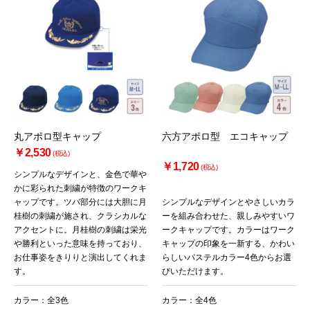
丸アポロ型キャップ
六方アポロ型 エコキャップ
￥2,530
(税込)
￥1,720
(税込)
シンプルなデザインと、金色で華や
かに彩られた刺繍が特徴のワークキ
ャップです。ツバ部分には大胆に月
シンプルなデザインとやさしいカラ
桂樹の刺繍が施され、クラシカルな
ーを組み合わせた、親しみやすいワ
アクセントに。月桂樹の刺繍は栄光
ークキャップです。カラーはワーク
や勝利といった意味を持っており、
キャップの印象を一新する、かわい
お仕事姿をきりりと演出してくれま
らしいパステルカラー4色からお選
す。
びいただけます。
カラー：全3色
カラー：全4色