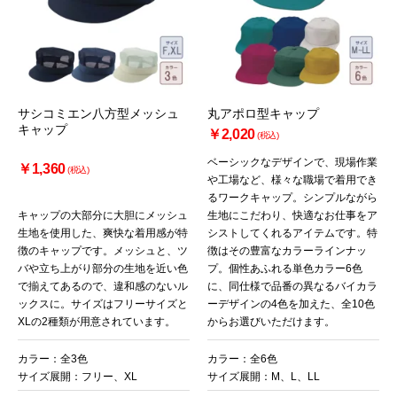
サシコミエン八方型メッシュ
丸アポロ型キャップ
キャップ
￥2,020
(税込)
ベーシックなデザインで、現場作業
￥1,360
(税込)
や工場など、様々な職場で着用でき
るワークキャップ。シンプルながら
キャップの大部分に大胆にメッシュ
生地にこだわり、快適なお仕事をア
生地を使用した、爽快な着用感が特
シストしてくれるアイテムです。特
徴のキャップです。メッシュと、ツ
徴はその豊富なカラーラインナッ
バや立ち上がり部分の生地を近い色
プ。個性あふれる単色カラー6色
で揃えてあるので、違和感のないル
に、同仕様で品番の異なるバイカラ
ックスに。サイズはフリーサイズと
ーデザインの4色を加えた、全10色
XLの2種類が用意されています。
からお選びいただけます。
カラー：全3色
カラー：全6色
サイズ展開：フリー、XL
サイズ展開：M、L、LL