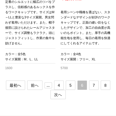
定番のシルエットに幅広のツバをプ
ラスし、信頼感のあるルックスを作
るワークキャップです。サイズはM
着用シーンや職種を選ばない、スタ
～LLと豊富な3サイズ展開。男女問
ンダードなデザインが好評のワーク
わず着用いただけます。また、帽子
キャップです。正面の縫い目をなく
後部に設けられたレールアジャスタ
したデザインで、加工の自由度が高
ーで、サイズ調整もラクラク。頭に
いのもポイント。また、厚手の高機
ジャストフィットし、作業の集中を
能生地を使用し、毎日の着用を快適
妨げません。
にしてくれるアイテムです。
カラー：全5色
カラー：全4色
サイズ展開：M、L、LL
サイズ展開：フリー、XL
1600
5700
最初へ
前へ
...
4
5
6
7
8
次へ