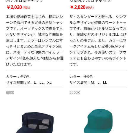
角アポロ型キャップ
Ｕ型丸アポロキャップ
￥2,020
￥2,020
(税込)
(税込)
工場や現場作業をはじめ、幅広いシ
ザ・スタンダードと呼べる、シンプ
ーンで着用できる定番の角型キャッ
ルなデザインが特徴のワークキャッ
プです。オーソドックスで奇をてら
プです。前面がパネル状になってお
わないデザインが、誠実な雰囲気を
り、刺繍などのオリジナル加工にぴ
演出します。カラーはシンプルにす
ったりのモデル。また、カラーはワ
っきりとまとめた単色デザイン5色
ークアイテムらしい定番6色がライ
に、スポーティな印象のバイカラー
ンナップされ、今お使いのワークウ
デザイン2色を加えた7種類からお選
ェアとも合わせやすいのもポイント
びいただけます。
です。
カラー：全7色
カラー：全6色
サイズ展開：M、L、LL、XL
サイズ展開：M、L、LL
6000
5500K