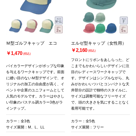
Ｍ型ゴルフキャップ エコ
エルゼ型キャップ（女性用）
￥2,160
(税込)
￥1,470
(税込)
フロントにリボンをあしらった、ど
バイカラーデザインがポップな印象
こまでもかわいらしいデザインに注
を与えるワークキャップです。前面
目のレディースワークキャップで
に縫い目のないＭ型デザインで、オ
す。デザインはシンプルながら、丸
リジナルの加工の自由度が高く、イ
みがかわいいツバとコンパクトな天
ベントや企業のユニフォームとして
井部分の設計で独特のスタイルに。
人気のモデルです。カラーはやさし
サイズは調整可能なフリーサイズ
い印象のパステル調カラー3色がラ
で、頭の大きさを気にすることなく
インナップ。
着用可能です。
カラー：全3色
カラー：全5色
サイズ展開：M、L、LL
サイズ展開：フリー