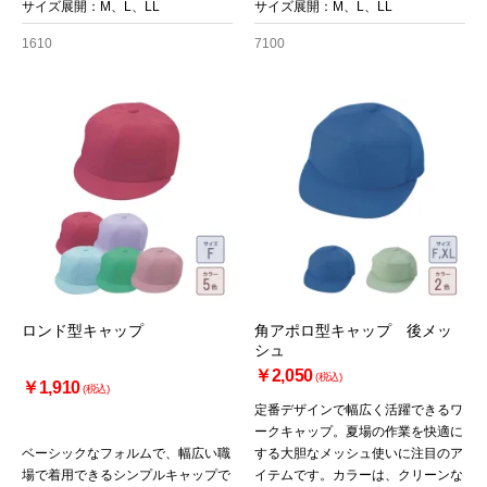
サイズ展開：M、L、LL
サイズ展開：M、L、LL
1610
7100
ロンド型キャップ
角アポロ型キャップ 後メッ
シュ
￥2,050
(税込)
￥1,910
(税込)
定番デザインで幅広く活躍できるワ
お買い物を続ける
カートへ進む
ークキャップ。夏場の作業を快適に
ベーシックなフォルムで、幅広い職
する大胆なメッシュ使いに注目のア
場で着用できるシンプルキャップで
イテムです。カラーは、クリーンな