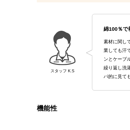
綿100％
素材に関し
業しても汗
ンとケーブ
繰り返し洗
スタッフ
K.S
パ的に見て
機能性