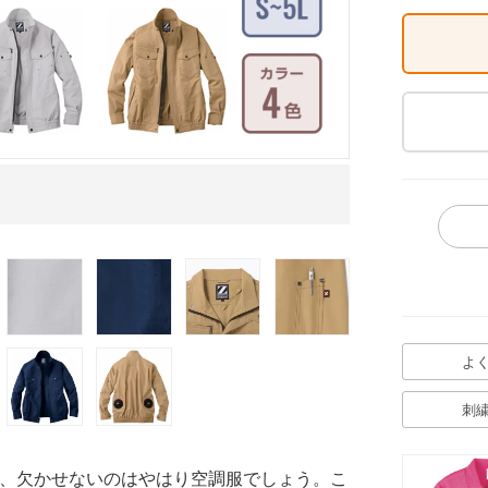
モデル着用 シル
よ
刺
、欠かせないのはやはり空調服でしょう。こ