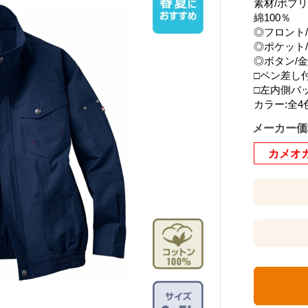
素材/ポプ
綿100％
◎フロント
◎ポケット
◎ボタン/
□ペン差
□左内側バ
カラー:全4
メーカー価
カメオ