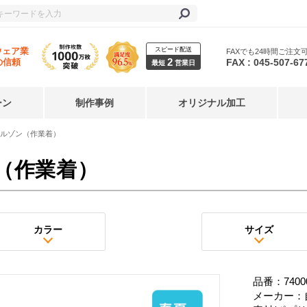
スピード配送
ウェア業
FAXでも24時間ご注文
2
FAX : 045-507-67
の信頼
最短
営業日
ーン
制作事例
オリジナル加工
ルゾン（作業着）
（作業着）
カラー
サイズ
品番：7400
メーカー：