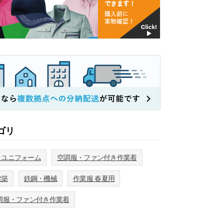
ゴリ
・ユニフォーム
空調服・ファン付き作業着
建築
鉄鋼・機械
作業服 春夏用
調服・ファン付き作業着