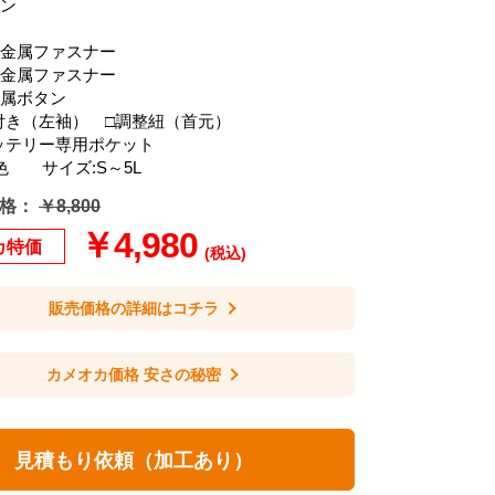
リン
/金属ファスナー
/金属ファスナー
金属ボタン
し付き（左袖） □調整紐（首元）
ッテリー専用ポケット
色 サイズ:S～5L
格：
￥8,800
￥4,980
カ特価
(税込)
販売価格の詳細はコチラ
カメオカ価格 安さの秘密
見積もり依頼（加工あり）