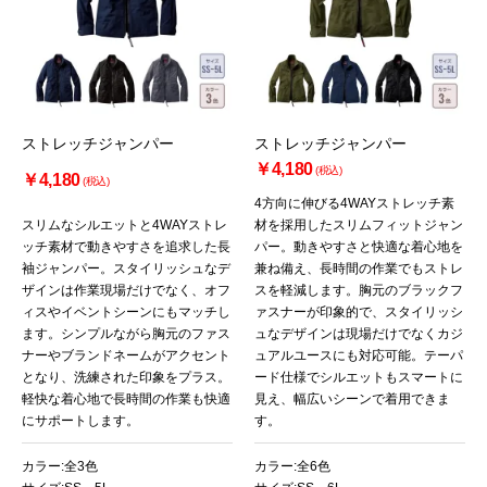
ストレッチジャンパー
ストレッチジャンパー
￥4,180
(税込)
￥4,180
(税込)
4方向に伸びる4WAYストレッチ素
スリムなシルエットと4WAYストレ
材を採用したスリムフィットジャン
ッチ素材で動きやすさを追求した長
パー。動きやすさと快適な着心地を
袖ジャンパー。スタイリッシュなデ
兼ね備え、長時間の作業でもストレ
ザインは作業現場だけでなく、オフ
スを軽減します。胸元のブラックフ
ィスやイベントシーンにもマッチし
ァスナーが印象的で、スタイリッシ
ます。シンプルながら胸元のファス
ュなデザインは現場だけでなくカジ
ナーやブランドネームがアクセント
ュアルユースにも対応可能。テーパ
となり、洗練された印象をプラス。
ード仕様でシルエットもスマートに
軽快な着心地で長時間の作業も快適
見え、幅広いシーンで着用できま
にサポートします。
す。
カラー:全3色
カラー:全6色