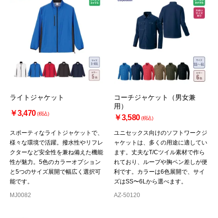
ライトジャケット
コーチジャケット（男女兼
用）
￥3,470
(税込)
￥3,580
(税込)
スポーティなライトジャケットで、
ユニセックス向けのソフトワークジ
様々な環境で活躍。撥水性やリフレ
ャケットは、多くの用途に適してい
クターなど安全性を兼ね備えた機能
ます。丈夫なT/Cツイル素材で作ら
性が魅力。5色のカラーオプション
れており、ループや胸ペン差しが便
と5つのサイズ展開で幅広く選択可
利です。カラーは6色展開で、サイ
能です。
ズはSS〜6Lから選べます。
MJ0082
AZ-50120