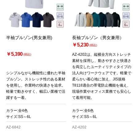
半袖ブルゾン(男女兼用)
長袖ブルゾン（男女兼用）
￥5,230
(税込)
￥5,390
AZ-4202は、縦横全方向ストレッチ
(税込)
素材を採用し、動きやすさと快適さ
を両立したユーティリティタイプの
シンプルながら機能性に優れた半袖
法人向けワークウェアです。軽量で
ブルゾン。ストレッチ性のある素材
柔らかい着心地に加え、JIS規格
を使用し、作業時の快適さを追求。
T8118適合の帯電防止機能を備え、
軽量で動きやすく、幅広い業種で活
現場作業やオフィス業務でも安心し
躍する一着。
て着用可能。
カラー:全4色
カラー:全6色
サイズ:SS～6L
サイズ:SS～6L
AZ-6842
AZ-4202