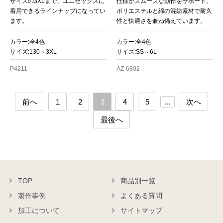
サイズの3XLまで、ユニセックスに
仕様がスムーズな動作をサポート。
着用できるラインナップになってい
ポリエステルと綿の混紡素材で耐久
ます。
性と快適さを兼ね備えています。
カラー:全4色
カラー:全4色
サイズ:130～3XL
サイズ:SS～6L
P4211
AZ-6802
前へ
1
2
3
4
5
...
次へ
最後へ
TOP
商品別一覧
製作事例
よくある質問
加工について
サイトマップ