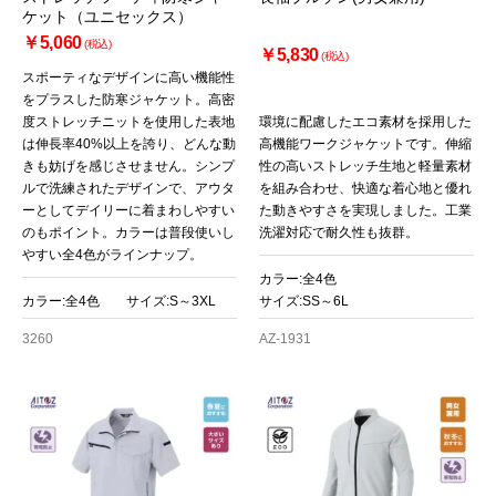
ケット（ユニセックス）
￥5,060
(税込)
￥5,830
(税込)
スポーティなデザインに高い機能性
をプラスした防寒ジャケット。高密
度ストレッチニットを使用した表地
環境に配慮したエコ素材を採用した
は伸長率40%以上を誇り、どんな動
高機能ワークジャケットです。伸縮
きも妨げを感じさせません。シンプ
性の高いストレッチ生地と軽量素材
ルで洗練されたデザインで、アウタ
を組み合わせ、快適な着心地と優れ
ーとしてデイリーに着まわしやすい
た動きやすさを実現しました。工業
のもポイント。カラーは普段使いし
洗濯対応で耐久性も抜群。
やすい全4色がラインナップ。
カラー:全4色
カラー:全4色 サイズ:S～3XL
サイズ:SS～6L
3260
AZ-1931