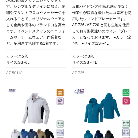
が魅力の裏メッシュジャケットで
す。シンプルなデザインに加え、刺
反射パイピング付!蒸れ感が少なく
繍やプリントでロゴやメッセージを
作業性が快適な優れたエコ素材を使
入れることで、オリジナルウェアと
用したウィンドブレーカーです。
して企業や団体のブランド力を高め
AZ-726 / AZ-720 と同じ生地を使用
ます。イベントスタッフのユニフォ
しており形状違いのウィンドブレー
ームや、チームウェア、作業着な
カーとなっております。 ●カラー:全
ど、多用途で活躍する1着です。
7色 ●サイズ:SS〜4L
カラー:全5色
カラー:全3色
サイズ:SS~6L
サイズ:SS～4L
AZ-50118
AZ-725