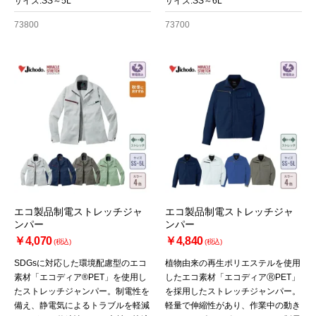
サイズ:SS～5L
サイズ:SS～6L
73800
73700
エコ製品制電ストレッチジャ
エコ製品制電ストレッチジャ
ンパー
ンパー
￥4,070
￥4,840
(税込)
(税込)
SDGsに対応した環境配慮型のエコ
植物由来の再生ポリエステルを使用
素材「エコディア®PET」を使用し
したエコ素材「エコディアⓇPET」
たストレッチジャンパー。制電性を
を採用したストレッチジャンパー。
備え、静電気によるトラブルを軽減
軽量で伸縮性があり、作業中の動き