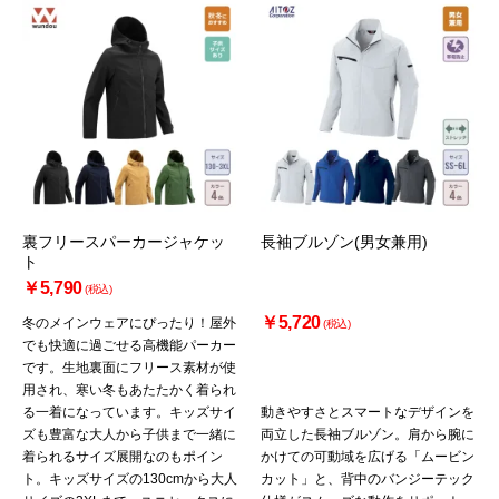
裏フリースパーカージャケッ
長袖ブルゾン(男女兼用)
ト
￥5,790
(税込)
￥5,720
冬のメインウェアにぴったり！屋外
(税込)
でも快適に過ごせる高機能パーカー
です。生地裏面にフリース素材が使
用され、寒い冬もあたたかく着られ
る一着になっています。キッズサイ
動きやすさとスマートなデザインを
ズも豊富な大人から子供まで一緒に
両立した長袖ブルゾン。肩から腕に
着られるサイズ展開なのもポイン
かけての可動域を広げる「ムービン
ト。キッズサイズの130cmから大人
カット」と、背中のバンジーテック