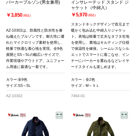
パーカーブルゾン(男女兼用)
インサレーテッド スタンド ジ
ャケット（中綿入）
￥5,970
￥3,850
(税込)
(税込)
スタンドネックデザインで首元まで
AZ-10302は、防風性と防水性を兼
暖かく包み込む中綿入りジャケッ
ね備えたブルゾンです。耐久性に優
ト。表地は軽量で丈夫なタフタ生地
れたマイクロリップ素材を使用し、
を使用し、裏地はキルティング仕様
軽量で快適な着心地を実現。全9色
で保温性を確保。シームレスなシル
展開とSS～5Lの幅広いサイズで、
エットでスマートに着こなせ、イン
作業現場やアウトドア、ユニフォー
ナーにパーカーを重ねるなどレイヤ
ム用途に最適な一着です。
ードスタイルも楽しめます。
カラー:全9色
カラー：全2色
サイズ:SS～5L
サイズ：M～ＸＬ
AZ-10302
7464-01