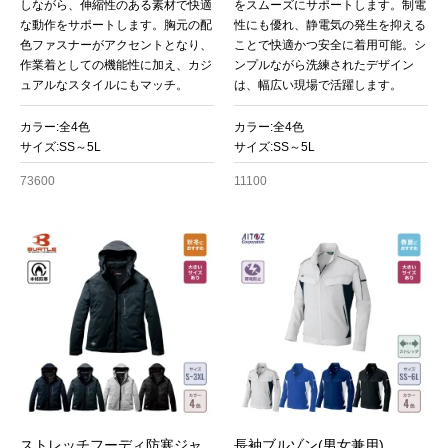
しながら、伸縮性のある素材で快適
をスムーズにサポートします。制電
な動作をサポートします。胸元の配
性にも優れ、静電気の発生を抑える
色ファスナーがアクセントとなり、
ことで快適かつ安全に着用可能。シ
作業着としての機能性に加え、カジ
ンプルながら洗練されたデザイン
ュアルなスタイルにもマッチ。
は、幅広い現場で活躍します。
カラー:全4色
カラー:全4色
サイズ:SS～5L
サイズ:SS～5L
73600
11100
ストレッチフーディ防寒ジャ
長袖ブルゾン(男女兼用)