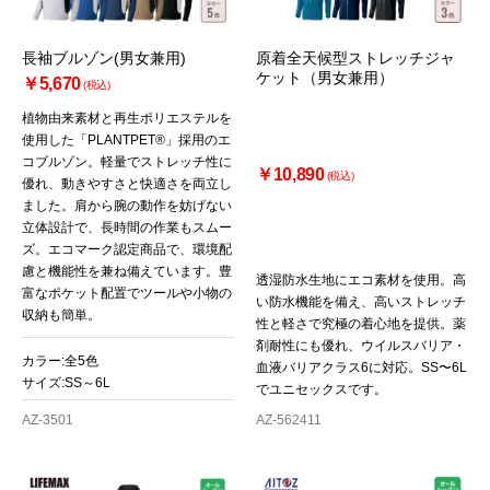
長袖ブルゾン(男女兼用)
原着全天候型ストレッチジャ
ケット（男女兼用）
￥5,670
(税込)
植物由来素材と再生ポリエステルを
使用した「PLANTPET®」採用のエ
コブルゾン。軽量でストレッチ性に
￥10,890
(税込)
優れ、動きやすさと快適さを両立し
ました。肩から腕の動作を妨げない
立体設計で、長時間の作業もスムー
ズ。エコマーク認定商品で、環境配
慮と機能性を兼ね備えています。豊
透湿防水生地にエコ素材を使用。高
富なポケット配置でツールや小物の
い防水機能を備え、高いストレッチ
収納も簡単。
性と軽さで究極の着心地を提供。薬
剤耐性にも優れ、ウイルスバリア・
カラー:全5色
血液バリアクラス6に対応。SS〜6L
サイズ:SS～6L
でユニセックスです。
AZ-3501
AZ-562411