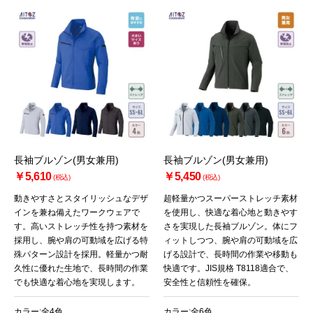
長袖ブルゾン(男女兼用)
長袖ブルゾン(男女兼用)
￥5,610
￥5,450
(税込)
(税込)
動きやすさとスタイリッシュなデザ
超軽量かつスーパーストレッチ素材
インを兼ね備えたワークウェアで
を使用し、快適な着心地と動きやす
す。高いストレッチ性を持つ素材を
さを実現した長袖ブルゾン。体にフ
お買い物を続ける
カートへ進む
採用し、腕や肩の可動域を広げる特
ィットしつつ、腕や肩の可動域を広
殊パターン設計を採用。軽量かつ耐
げる設計で、長時間の作業や移動も
久性に優れた生地で、長時間の作業
快適です。JIS規格 T8118適合で、
でも快適な着心地を実現します。
安全性と信頼性を確保。
カラー:全4色
カラー:全6色