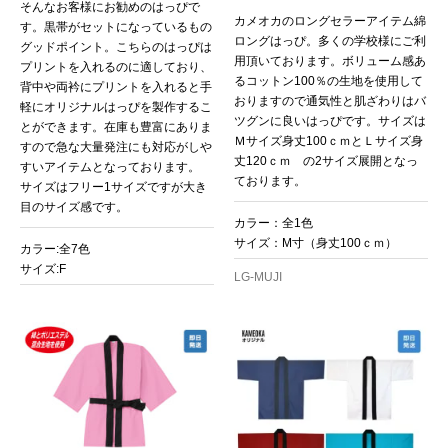
そんなお客様にお勧めのはっぴで
カメオカのロングセラーアイテム綿
す。黒帯がセットになっているもの
ロングはっぴ。多くの学校様にご利
グッドポイント。こちらのはっぴは
用頂いております。ボリューム感あ
プリントを入れるのに適しており、
るコットン100％の生地を使用して
背中や両衿にプリントを入れると手
おりますので通気性と肌ざわりはバ
軽にオリジナルはっぴを製作するこ
ツグンに良いはっぴです。サイズは
とができます。在庫も豊富にありま
Ｍサイズ身丈100ｃｍとＬサイズ身
すので急な大量発注にも対応がしや
丈120ｃｍ の2サイズ展開となっ
すいアイテムとなっております。
ております。
サイズはフリー1サイズですが大き
目のサイズ感です。
カラー：全1色
サイズ：M寸（身丈100ｃｍ）
カラー:全7色
サイズ:F
LG-MUJI