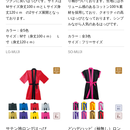
ツグンに良いはっぴです。サイズは
り袖がついております。生地にはボ
Ｍサイズ身丈100ｃｍとＬサイズ身
リューム感のあるコットン100％素
丈120ｃｍ の2サイズ展開となっ
材を採用しており、クオリティの高
ております。
いはっぴとなっております。シンプ
ルながら人気のあるはっぴです。
カラー：全5色
サイズ：M寸（身丈100ｃｍ） Ｌ
カラー：全3色
寸（身丈120ｃｍ）
サイズ：フリーサイズ
LG-MUJI
SO-MUJI
サテン地ロングはっぴ
どハデハッピ（袖無し）ロン