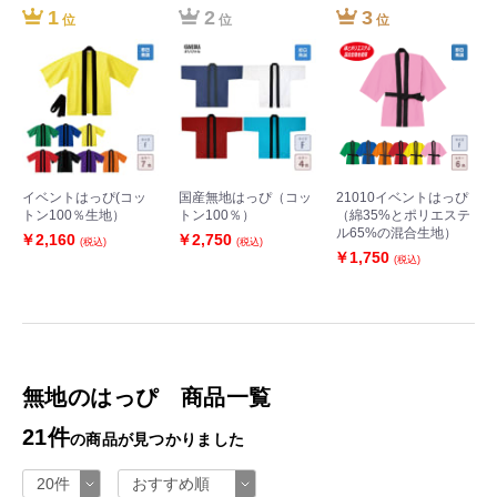
1
2
3
位
位
位
イベントはっぴ(コッ
国産無地はっぴ（コッ
21010イベントはっぴ
トン100％生地）
トン100％）
（綿35%とポリエステ
ル65%の混合生地）
￥2,160
￥2,750
(税込)
(税込)
￥1,750
(税込)
無地のはっぴ 商品一覧
21件
の商品が見つかりました