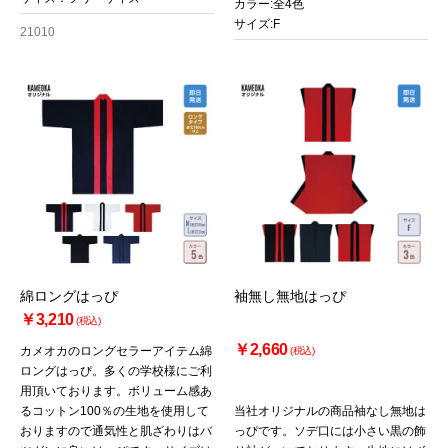
カラー:全4色
サイズ:F
21010
綿ロングはっぴ
袖無し無地はっぴ
￥3,210
(税込)
￥2,660
カメオカのロングセラーアイテム綿
(税込)
ロングはっぴ。多くの学校様にご利
用頂いております。ボリューム感あ
るコットン100％の生地を使用して
当社オリジナルの商品袖なし無地は
おりますので通気性と肌ざわりはバ
っぴです。ソデ口には小さい黒の飾