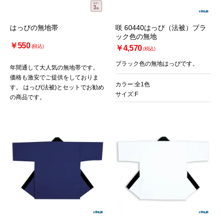
はっぴの無地帯
咲 60440はっぴ（法被）ブラ
お買い物を続ける
カートへ進む
ック色の無地
￥550
(税込)
￥4,570
(税込)
ブラック色の無地はっぴです。
年間通して大人気の無地帯です。
価格も激安でご提供をしておりま
カラー:全1色
す。 はっぴ(法被)とセットでお勧め
サイズ:F
の商品です。