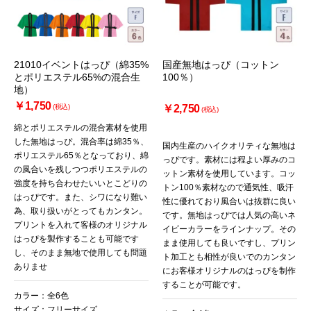
21010イベントはっぴ（綿35%
国産無地はっぴ（コットン
とポリエステル65%の混合生
100％）
地）
￥1,750
(税込)
￥2,750
(税込)
綿とポリエステルの混合素材を使用
した無地はっぴ。混合率は綿35％、
国内生産のハイクオリティな無地は
ポリエステル65％となっており、綿
っぴです。素材には程よい厚みのコ
の風合いを残しつつポリエステルの
ットン素材を使用しています。コッ
強度を持ち合わせたいいとこどりの
トン100％素材なので通気性、吸汗
はっぴです。また、シワになり難い
性に優れており風合いは抜群に良い
為、取り扱いがとってもカンタン。
です。無地はっぴでは人気の高いネ
プリントを入れて客様のオリジナル
イビーカラーをラインナップ。その
はっぴを製作することも可能です
まま使用しても良いですし、プリン
し、そのまま無地で使用しても問題
ト加工とも相性が良いでのカンタン
ありませ
にお客様オリジナルのはっぴを制作
することが可能です。
カラー：全6色
サイズ：フリーサイズ