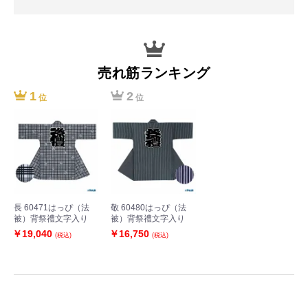
売れ筋ランキング
1
2
位
位
長 60471はっぴ（法
敬 60480はっぴ（法
被）背祭禮文字入り
被）背祭禮文字入り
￥19,040
￥16,750
(税込)
(税込)