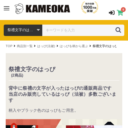
0
TOP
商品別一覧
はっぴ(法被)
はっぴを柄から選ぶ
祭禮文字のはっぴ
祭禮文字のはっぴ
(2商品)
背中に祭禮の文字が入ったはっぴの通販商品です
当店のみ販売しているはっぴ（法被）多数ございま
す
柄入やブラック色のはっぴもご用意。