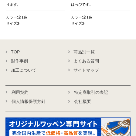
お買い物を続ける
カートへ進む
ります。
はっぴです。
カラー:全1色
カラー:全1色
サイズ:F
サイズ:F
TOP
商品別一覧
製作事例
よくある質問
加工について
サイトマップ
利用契約
特定商取引の表記
個人情報保護方針
会社概要