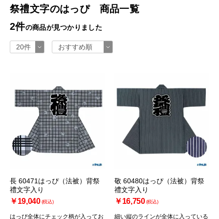
祭禮文字のはっぴ 商品一覧
2件
の商品が見つかりました
長 60471はっぴ（法被）背祭
敬 60480はっぴ（法被）背祭
禮文字入り
禮文字入り
￥19,040
￥16,750
(税込)
(税込)
はっぴ全体にチェック柄が入ってお
細い縦のラインが全体に入っている