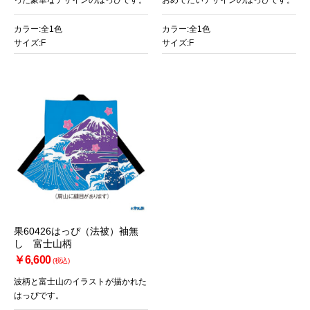
カラー:全1色
カラー:全1色
サイズ:F
サイズ:F
お買い物を続ける
カートへ進む
果60426はっぴ（法被）袖無
し 富士山柄
￥6,600
(税込)
波柄と富士山のイラストが描かれた
はっぴです。