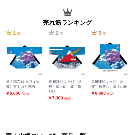
売れ筋ランキング
1
2
3
位
位
位
菜 60371はっぴ（法
衆 60360はっぴ（法
果60426はっぴ（法
被）富士山と波柄
被）富士山 波 鷹
被）袖無し 富士山柄
那須
￥6,850
￥6,600
(税込)
(税込)
￥7,360
(税込)