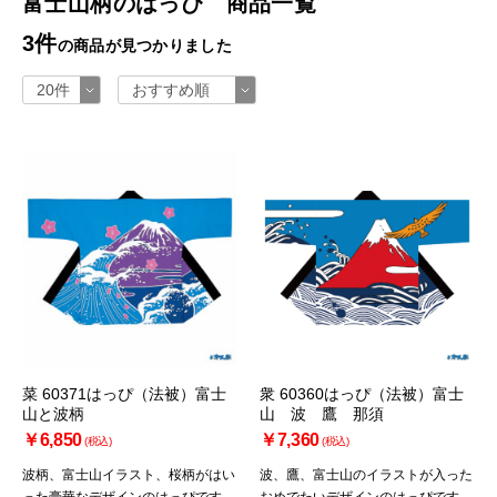
富士山柄のはっぴ 商品一覧
3件
の商品が見つかりました
菜 60371はっぴ（法被）富士
衆 60360はっぴ（法被）富士
山と波柄
山 波 鷹 那須
￥6,850
￥7,360
(税込)
(税込)
波柄、富士山イラスト、桜柄がはい
波、鷹、富士山のイラストが入った
った豪華なデザインのはっぴです。
おめでたいデザインのはっぴです。