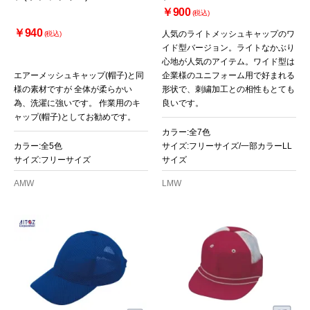
￥900
(税込)
￥940
人気のライトメッシュキャップのワ
(税込)
イド型バージョン。ライトなかぶり
心地が人気のアイテム。ワイド型は
エアーメッシュキャップ(帽子)と同
企業様のユニフォーム用で好まれる
様の素材ですが 全体が柔らかい
形状で、刺繍加工との相性もとても
為、洗濯に強いです。 作業用のキ
良いです。
ャップ(帽子)としてお勧めです。
カラー:全7色
カラー:全5色
サイズ:フリーサイズ/一部カラーLL
サイズ:フリーサイズ
サイズ
AMW
LMW