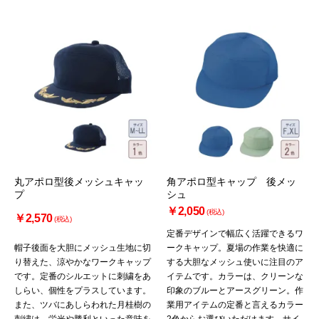
丸アポロ型後メッシュキャッ
角アポロ型キャップ 後メッ
プ
シュ
￥2,050
(税込)
￥2,570
(税込)
定番デザインで幅広く活躍できるワ
帽子後面を大胆にメッシュ生地に切
ークキャップ。夏場の作業を快適に
り替えた、涼やかなワークキャップ
する大胆なメッシュ使いに注目のア
です。定番のシルエットに刺繍をあ
イテムです。カラーは、クリーンな
しらい、個性をプラスしています。
印象のブルーとアースグリーン。作
また、ツバにあしらわれた月桂樹の
業用アイテムの定番と言えるカラー