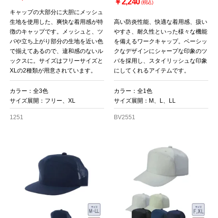
￥2,240
(税込)
キャップの大部分に大胆にメッシュ
生地を使用した、爽快な着用感が特
高い防炎性能、快適な着用感、扱い
徴のキャップです。メッシュと、ツ
やすさ、耐久性といった様々な機能
バや立ち上がり部分の生地を近い色
を備えるワークキャップ。ベーシッ
で揃えてあるので、違和感のないル
クなデザインにシャープな印象のツ
ックスに。サイズはフリーサイズと
バを採用し、スタイリッシュな印象
XLの2種類が用意されています。
にしてくれるアイテムです。
カラー：全3色
カラー：全1色
サイズ展開：フリー、XL
サイズ展開：M、L、LL
1251
BV2551