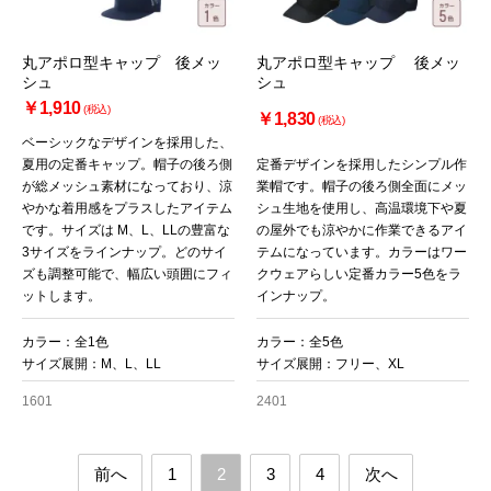
丸アポロ型キャップ 後メッ
丸アポロ型キャップ 後メッ
シュ
シュ
￥1,910
(税込)
￥1,830
(税込)
ベーシックなデザインを採用した、
夏用の定番キャップ。帽子の後ろ側
定番デザインを採用したシンプル作
が総メッシュ素材になっており、涼
業帽です。帽子の後ろ側全面にメッ
やかな着用感をプラスしたアイテム
シュ生地を使用し、高温環境下や夏
です。サイズは M、L、LLの豊富な
の屋外でも涼やかに作業できるアイ
3サイズをラインナップ。どのサイ
テムになっています。カラーはワー
ズも調整可能で、幅広い頭囲にフィ
クウェアらしい定番カラー5色をラ
ットします。
インナップ。
カラー：全1色
カラー：全5色
サイズ展開：M、L、LL
サイズ展開：フリー、XL
1601
2401
前へ
1
2
3
4
次へ