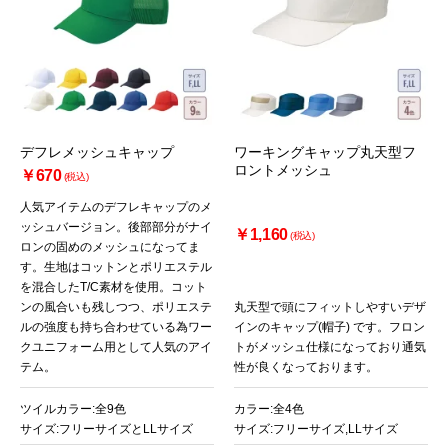
デフレメッシュキャップ
ワーキングキャップ丸天型フ
ロントメッシュ
￥670
(税込)
人気アイテムのデフレキャップのメ
ッシュバージョン。後部部分がナイ
￥1,160
(税込)
ロンの固めのメッシュになってま
す。生地はコットンとポリエステル
を混合したT/C素材を使用。コット
ンの風合いも残しつつ、ポリエステ
丸天型で頭にフィットしやすいデザ
ルの強度も持ち合わせている為ワー
インのキャップ(帽子) です。フロン
クユニフォーム用として人気のアイ
トがメッシュ仕様になっており通気
テム。
性が良くなっております。
ツイルカラー:全9色
カラー:全4色
サイズ:フリーサイズとLLサイズ
サイズ:フリーサイズ,LLサイズ