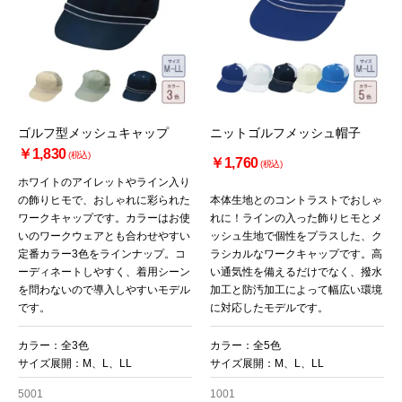
ゴルフ型メッシュキャップ
ニットゴルフメッシュ帽子
￥1,830
(税込)
￥1,760
(税込)
ホワイトのアイレットやライン入り
の飾りヒモで、おしゃれに彩られた
本体生地とのコントラストでおしゃ
ワークキャップです。カラーはお使
れに！ラインの入った飾りヒモとメ
いのワークウェアとも合わせやすい
ッシュ生地で個性をプラスした、ク
定番カラー3色をラインナップ。コ
ラシカルなワークキャップです。高
ーディネートしやすく、着用シーン
い通気性を備えるだけでなく、撥水
を問わないので導入しやすいモデル
加工と防汚加工によって幅広い環境
です。
に対応したモデルです。
カラー：全3色
カラー：全5色
サイズ展開：M、L、LL
サイズ展開：M、L、LL
5001
1001