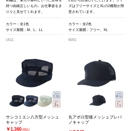
刺繡は、栄光や勝利といった意味を
2色からお選びいただけます。サイ
持つ由緒正しいもの。お仕事姿をき
ズはフリーサイズとXLの2種類が用
りりと見せてくれます。
意されています。
カラー：全1色
カラー：全2色
サイズ展開：M、L、LL
サイズ展開：フリー、XL
1611
6001
サシコミエン八方型メッシュ
丸アポロ型後メッシュブレバ
キャップ
ノキャップ
￥1,360
(税込)