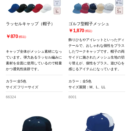
ラッセルキャップ（帽子）
ゴルフ型帽子メッシュ
￥1,870
(税込)
￥870
(税込)
飾りひもやアイレットといったディ
テールで、おしゃれな個性をプラス
キャップ全体がメッシュ素材になっ
したワークキャップです。帽子の両
ています。弾力あるラッセル編みに
サイドに施されたメッシュ生地の切
お買い物を続ける
カートへ進む
素材を全面に使用しているので軽量
り替えが、個性をプラス。遊び心を
かつ通気性抜群です。
感じるアイテムになっています。
カラー:全5色
カラー：全5色
サイズ:フリーサイズ
サイズ展開：M、L、LL
66324
8001