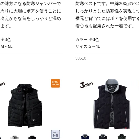
冬の味方になる防寒ジャンパーで
防寒ベストです。中綿200gのベ
首周りに大胆にボアを使うことに
しっかりとした防寒性を実現し
、冷えがちな首をしっかりと温め
襟元と背当てにはボアを使用す
れます。
着心地も配慮された一着です。
:全3色
カラー:全3色
M～5L
サイズ:S～4L
58510