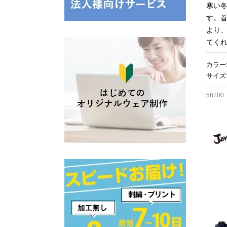
寒い
す。
より
てく
カラー
サイズ:
58100