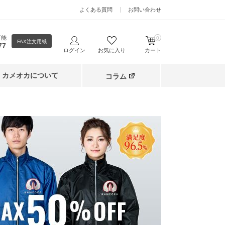
よくある質問
お問い合わせ
可能
0
FAX注文用紙
77
ログイン
お気に入り
カート
カメオカについて
コラム