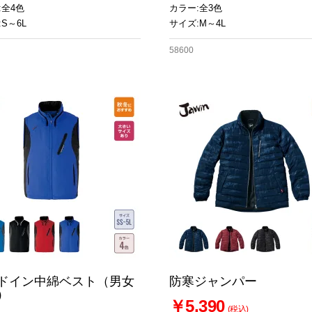
:全4色
カラー:全3色
S～6L
サイズ:M～4L
58600
ドイン中綿ベスト（男女
防寒ジャンパー
）
￥5,390
(税込)