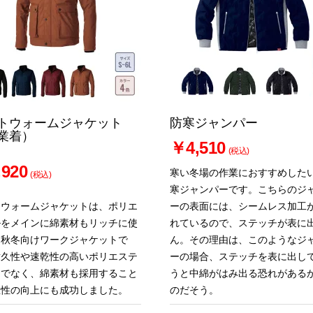
トウォームジャケット
防寒ジャンパー
業着）
￥4,510
(税込)
920
寒い冬場の作業におすすめした
(税込)
寒ジャンパーです。こちらのジ
トウォームジャケットは、ポリエ
ーの表面には、シームレス加工
ルをメインに綿素材もリッチに使
れているので、ステッチが表に
た秋冬向けワークジャケットで
ん。その理由は、このようなジ
耐久性や速乾性の高いポリエステ
ーの場合、ステッチを表に出し
けでなく、綿素材も採用すること
うと中綿がはみ出る恐れがある
温性の向上にも成功しました。
のだそう。