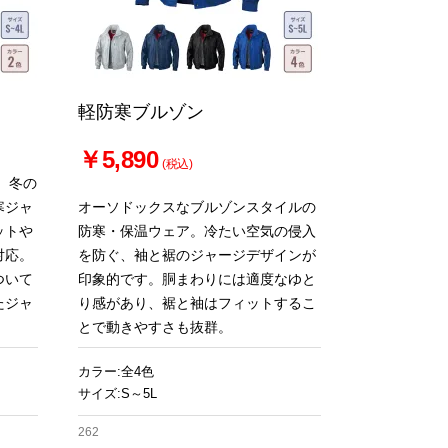
軽防寒ブルゾン
￥5,890
(税込)
、冬の
寒ジャ
オーソドックスなブルゾンスタイルの
ットや
防寒・保温ウェア。冷たい空気の侵入
対応。
を防ぐ、袖と裾のジャージデザインが
ついて
印象的です。胴まわりには適度なゆと
たジャ
り感があり、裾と袖はフィットするこ
とで動きやすさも抜群。
カラー:全4色
サイズ:S～5L
262