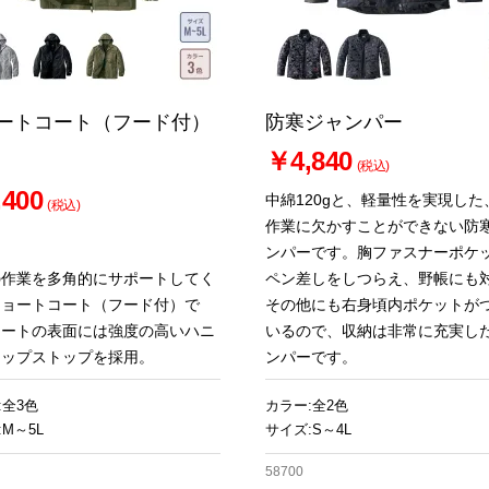
ートコート（フード付）
防寒ジャンパー
￥4,840
(税込)
400
中綿120gと、軽量性を実現した
(税込)
作業に欠かすことができない防
ンパーです。胸ファスナーポケ
の作業を多角的にサポートしてく
ペン差しをしつらえ、野帳にも
ショートコート（フード付）で
その他にも右身頃内ポケットが
コートの表面には強度の高いハニ
いるので、収納は非常に充実し
リップストップを採用。
ンパーです。
:全3色
カラー:全2色
M～5L
サイズ:S～4L
58700