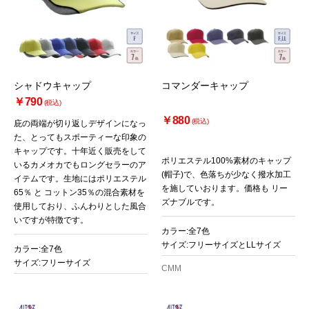
シャドウキャップ
コマンダーキャップ
￥790
(税込)
￥880
(税込)
庇の両端が切り返しデザインになっ
た、とってもスポーティーな印象の
キャップです。十年近く販売をして
ポリエステル100%素材のキャップ
いるカメオカでもロングセラーのア
(帽子)で、色落ちが少なく撥水加工
イテムです。生地にはポリエステル
を施していおります。価格も リー
65％ と コットン35％の混合素材を
ズナブルです。
使用しており、ふんわりとした風合
いですが特徴です。
カラー:全7色
サイズ:フリーサイズとLLサイズ
カラー:全7色
サイズ:フリーサイズ
CMM