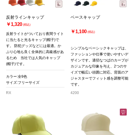
反射ラインキャップ
ベースキャップ
￥1,320
(税込)
￥1,100
(税込)
反射ライトがついており夜間ライト
に当たると光るキャップ(帽子)で
す。 防犯グッズなどには最適。か
シンプルなベーシックキャップは、
ぶり心地も良く全体的に高級感があ
ファッションや仕事で使いやすいデ
るため 当社では人気のキャップ
ザインです。適切なつばのカーブが
(帽子)です。
カジュアルな印象を与え、2つのサ
イズで幅広い頭囲に対応。背面のア
カラー:全9色
ジャスターでフィット感を調整可能
サイズ:フリーサイズ
です。
RX
4200