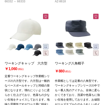
66332 ～ 66333
AZ-8618
ワーキングキャップ 六方型
ワーキング八角帽子
￥1,060
(税込)
￥880
(税込)
定番ワーキングキャップ作業帽シリ
ーズの六方型です。六方型は一般的
作業帽としては定番の八角型です。
なベースボールキャップと同様の形
ワーキングキャップシリーズの中で
状になります。壊れにくいように柔
も一番人気のアイテム。全体に柔ら
らかく仕上げており、色落ちの少な
かくできており、洗濯や色落ちに強
い生地をチョイスしております。地
い生地を使用しております。お値段
味な雰囲気ですがワーク用に特化し
がリーズナブルなのもうれしいポイ