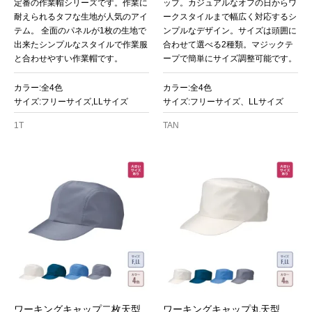
定番の作業帽シリーズです。作業に
ップ。カジュアルなオフの日からワ
耐えられるタフな生地が人気のアイ
ークスタイルまで幅広く対応するシ
テム。 全面のパネルが1枚の生地で
ンプルなデザイン。サイズは頭囲に
出来たシンプルなスタイルで作業服
合わせて選べる2種類。マジックテ
と合わせやすい作業帽です。
ープで簡単にサイズ調整可能です。
カラー:全4色
カラー:全4色
サイズ:フリーサイズ,LLサイズ
サイズ:フリーサイズ、LLサイズ
1T
TAN
ワーキングキャップ二枚天型
ワーキングキャップ丸天型