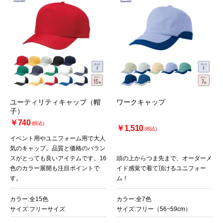
お買い物を続ける
カートへ進む
ユーティリティキャップ（帽
ワークキャップ
子）
￥740
(税込)
￥1,510
(税込)
イベント用やユニフォーム用で大人
気のキャップ。品質と価格のバラン
スがとっても良いアイテムです。16
頭の上からつま先まで、オーダーメ
色のカラー展開も注目ポイントで
イド感覚で着て頂けるユニフォー
す。
ム！
カラー:全15色
カラー:全7色
サイズ:フリーサイズ
サイズ:フリー（56~59cm）