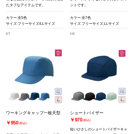
たタフなアイテムです。
ントです。
カラー:全5色
カラー:全7色
サイズ:フリーサイズ/LLサイズ
サイズ:フリーサイズ,LLサイズ
6T
HK
ワーキングキャップ一枚天型
ショートバイザー
￥970
(税込)
￥950
(税込)
短いひさしのショートバイザーキャ