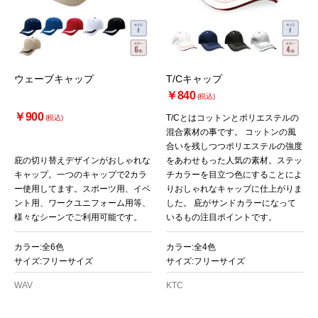
ウェーブキャップ
T/Cキャップ
￥840
(税込)
￥900
T/Cとはコットンとポリエステルの
(税込)
混合素材の事です。 コットンの風
合いを残しつつポリエステルの強度
庇の切り替えデザインがおしゃれな
をあわせもった人気の素材。ステッ
キャップ。一つのキャップで2カラ
チカラーを目立つ色にすることによ
ー使用してます。スポーツ用、イベ
りおしゃれなキャップに仕上がりま
ント用、ワークユニフォーム用等、
した。 庇がサンドカラーになって
様々なシーンでご利用可能です。
いるもの注目ポイントです。
カラー:全6色
カラー:全4色
サイズ:フリーサイズ
サイズ:フリーサイズ
WAV
KTC