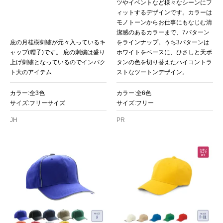
ツやイベントなど様々なシーンにフ
ィットするデザインです。カラーは
モノトーンからお仕事にもなじむ清
潔感のあるカラーまで、7パターン
庇の月桂樹刺繍が元々入っているキ
をラインナップ。うち3パターンは
ャップ(帽子)です。 庇の刺繍は盛り
ホワイトをベースに、ひさしと天ボ
上げ刺繍となっているのでインパク
タンの色を切り替えたハイコントラ
ト大のアイテム
ストなツートンデザイン。
カラー:全3色
カラー:全6色
サイズ:フリーサイズ
サイズ:フリー
JH
PR