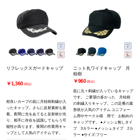
リフレックスガードキャップ
ニット丸ワイドキャップ 月
桂樹
￥960
(税込)
￥1,360
(税込)
庇に元々刺繍が入っているキャップ
です。 ご要望の多かった 月桂樹
程良いカーブの庇に月桂樹刺繍が入
の刺繍入りキャップ。この定番の葉
ったキャップ。さらに反射素材も装
形状が人気のアイテム ユニフォー
着。夜間に光をあてると反射材が光
ム用やサークル様 用で お勧めの
り、相手に存在を認識してもらう可
キャップです。 ●メッシュ無しタイ
能性が高ります。夜間の作業用キャ
プ 3カラー ●メッシュタイプ 2カ
ップとして人気のアイテムです。
ラー ●サイズ:フリー