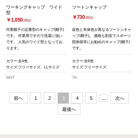
ワーキングキャップ ワイド
ツートンキャップ
型
￥730
(税込)
￥1,050
(税込)
作業帽子の定番型のキャップ(帽子)
庇色と本体色が異なるツートンキャ
です。 作業用ですので洗濯に強い
ップ(帽子)。 価格も割安でスポーツ
です。 人気のワイド型となってお
団体様等にお勧めのキャップ(帽子)
ります。
です。
カラー:全4色
カラー:全6色
サイズ:フリーサイズ、LLサイズ
サイズ:フリーサイズ
WHT
TN
前へ
1
2
3
4
5
...
次へ
最後へ