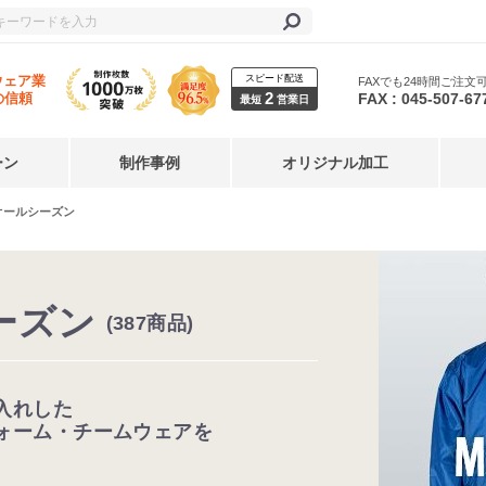
スピード配送
ウェア業
FAXでも24時間ご注文
2
FAX : 045-507-67
の信頼
最短
営業日
ーン
制作事例
オリジナル加工
オールシーズン
ーズン
(387商品)
入れした
ォーム・チームウェアを