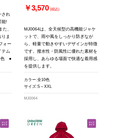
￥3,570
(税込)
一され
能!
また、
MJ0064は、全天候型の高機能ジャケ
おりま
ットで、雨や風をしっかり防ぎなが
フォー
ら、軽量で動きやすいデザインが特徴
イテム
です。撥水性・防風性に優れた素材を
6色 ●
採用し、あらゆる場面で快適な着用感
を提供します。
カラー:全10色
サイズ:S～XXL
MJ0064