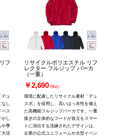
リフ
リサイクルポリエステル リフ
ト
レクター フルジップ パーカ
（一重）
￥2,690
(税込)
「デュ
環境に配慮したリサイクル素材「デュ
こなし
スポ」を採用し、高いはっ水性を備え
ドベス
た高機能フルジップパーカです。一重
ドがし
接ぎの立体的なフードが首元をスマー
ムや季
トに演出する洗練されたデザインは、
て大活
企業の公式ユニフォームや大型イベン