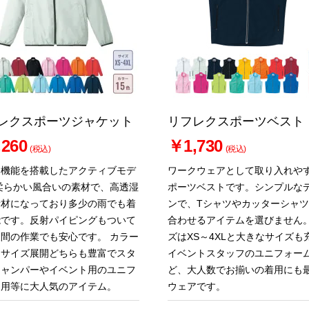
レクスポーツジャケット
リフレクスポーツベスト
260
￥1,730
(税込)
(税込)
な機能を搭載したアクティブモデ
ワークウェアとして取り入れや
柔らかい風合いの素材で、高透湿
ポーツベストです。シンプルな
素材になっており多少の雨でも着
ンで、Tシャツやカッターシャ
能です。反射パイピングもついて
合わせるアイテムを選びません
間の作業でも安心です。 カラー
ズはXS～4XLと大きなサイズも
、サイズ展開どちらも豊富でスタ
イベントスタッフのユニフォー
ジャンパーやイベント用のユニフ
ど、大人数でお揃いの着用にも
ム用等に大人気のアイテム。
ウェアです。