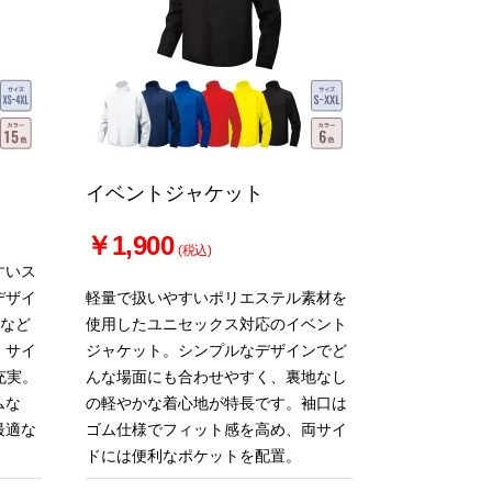
イベントジャケット
￥1,900
(税込)
すいス
デザイ
軽量で扱いやすいポリエステル素材を
ツなど
使用したユニセックス対応のイベント
。サイ
ジャケット。シンプルなデザインでど
充実。
んな場面にも合わせやすく、裏地なし
ムな
の軽やかな着心地が特長です。袖口は
最適な
ゴム仕様でフィット感を高め、両サイ
ドには便利なポケットを配置。