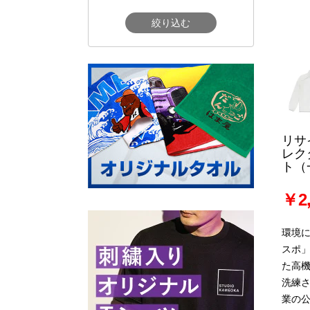
絞り込む
リサ
レク
ト（
￥2,
環境
スポ
た高
洗練
業の