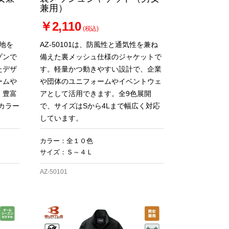
兼用）
￥2,110
(税込)
心地を
AZ-50101は、防風性と通気性を兼ね
ゾンで
備えた裏メッシュ仕様のジャケットで
たデザ
す。軽量かつ動きやすい設計で、企業
ームや
や団体のユニフォームやイベントウェ
。豊富
アとして活用できます。全9色展開
カラー
で、サイズはSから4Lまで幅広く対応
。
しています。
カラー：全１０色
サイズ：Ｓ～４Ｌ
AZ-50101