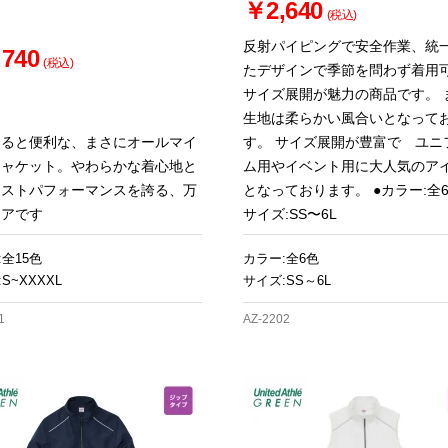
￥2,640
(税込)
反射パイピングで安全作業、統
740
(税込)
たデザインで季節を問わず着用可
サイズ展開が魅力の商品です。 
生地は柔らかい風合いとなって
あると便利な、まさにオールマイ
す。 サイズ展開が豊富で ユニ
ジャケット。やわらかな着心地と
ム用やイベント用に大人気のア
コストパフォーマンスを誇る、万
となっております。 ●カラー:全
ェアです
サイズ:SS〜6L
:全15色
カラー:全6色
S~XXXXL
サイズ:SS～6L
1
AZ-2202
お買い物を続ける
カートへ進む