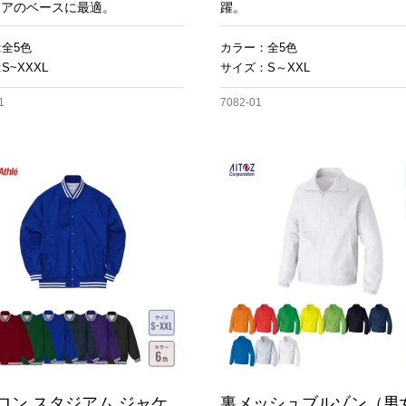
ェアのベースに最適。
躍。
:全5色
カラー：全5色
S~XXXL
サイズ：S～XXL
1
7082-01
ロン スタジアム ジャケ
裏メッシュブルゾン（男