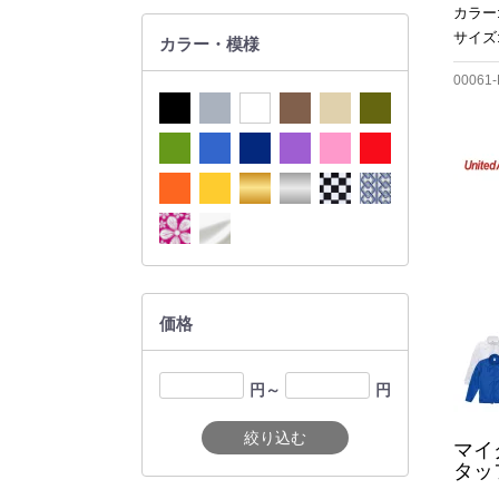
カラー
サイズ:
カラー・模様
00061
価格
円～
円
絞り込む
マイ
タッ