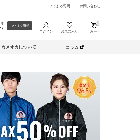
よくある質問
お問い合わせ
可能
0
FAX注文用紙
77
ログイン
お気に入り
カート
カメオカについて
コラム