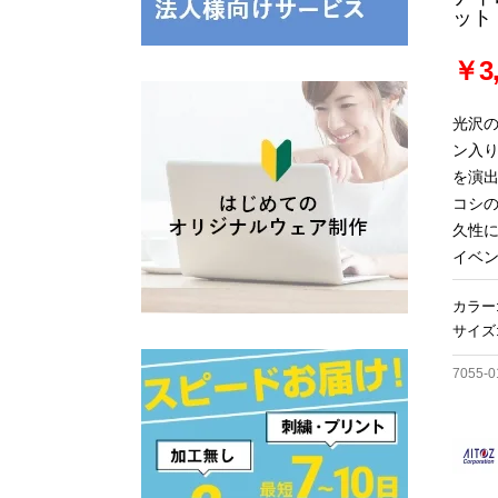
ット
￥3,
光沢
ン入
を演
コシ
久性
イベ
カラー
サイズ:
7055-0