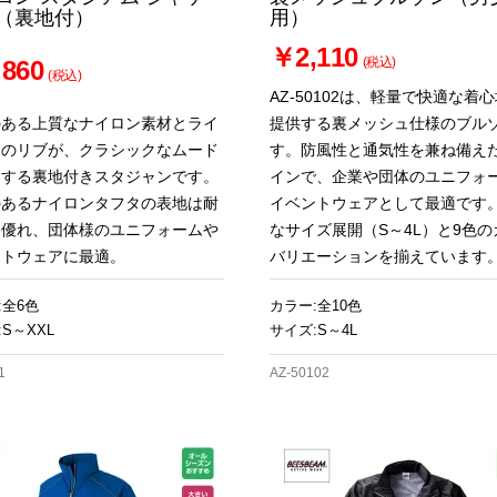
（裏地付）
用）
￥2,110
(税込)
860
(税込)
AZ-50102は、軽量で快適な着
のある上質なナイロン素材とライ
提供する裏メッシュ仕様のブル
りのリブが、クラシックなムード
す。防風性と通気性を兼ね備え
出する裏地付きスタジャンです。
インで、企業や団体のユニフォ
のあるナイロンタフタの表地は耐
イベントウェアとして最適です
に優れ、団体様のユニフォームや
なサイズ展開（S～4L）と9色の
ントウェアに最適。
バリエーションを揃えています
:全6色
カラー:全10色
S～XXL
サイズ:S～4L
1
AZ-50102