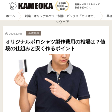
オリジナ
ホーム
刺繍・オリジナルウェア制作トピックス「カメオカ」
基
ルウェア
業界老舗
基礎知識
2020.12.08
39年の
オリジナルポロシャツ製作費用の相場は？値
信頼 制
段の仕組みと安く作るポイント
作枚数1
000万枚
突破