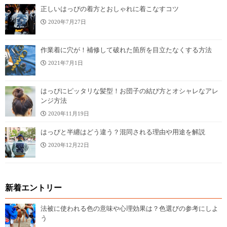
正しいはっぴの着方とおしゃれに着こなすコツ
2020年7月27日
作業着に穴が！補修して破れた箇所を目立たなくする方法
2021年7月1日
はっぴにピッタリな髪型！お団子の結び方とオシャレなアレ
ンジ方法
2020年11月19日
はっぴと半纏はどう違う？混同される理由や用途を解説
2020年12月22日
新着エントリー
法被に使われる色の意味や心理効果は？色選びの参考にしよ
う