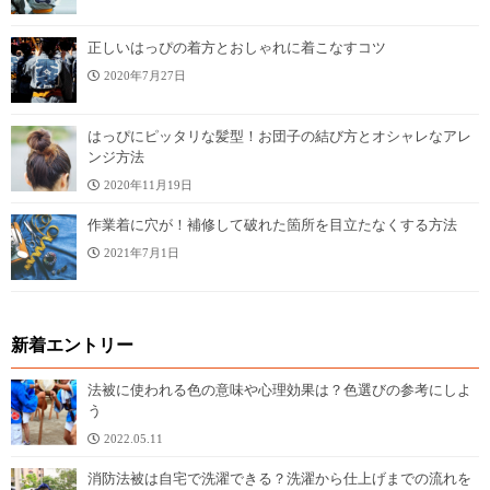
正しいはっぴの着方とおしゃれに着こなすコツ
2020年7月27日
はっぴにピッタリな髪型！お団子の結び方とオシャレなアレ
ンジ方法
2020年11月19日
作業着に穴が！補修して破れた箇所を目立たなくする方法
2021年7月1日
新着エントリー
法被に使われる色の意味や心理効果は？色選びの参考にしよ
う
2022.05.11
消防法被は自宅で洗濯できる？洗濯から仕上げまでの流れを