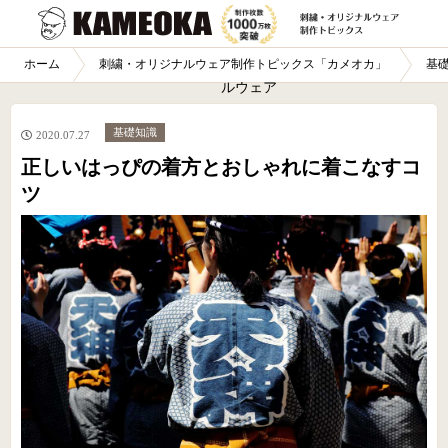
オリジナ
ホーム
刺繍・オリジナルウェア制作トピックス「カメオカ」
基
ルウェア
業界老舗
基礎知識
2020.07.27
39年の
正しいはっぴの着方とおしゃれに着こなすコ
信頼 制
ツ
作枚数1
000万枚
突破