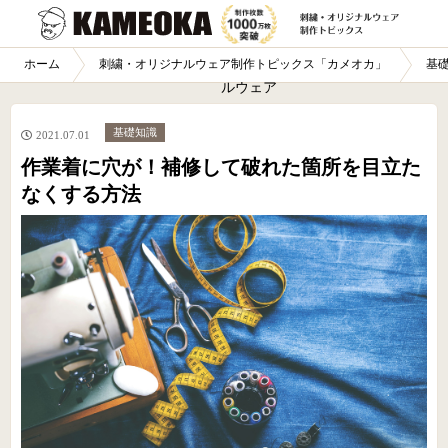
オリジナ
ホーム
刺繍・オリジナルウェア制作トピックス「カメオカ」
基
ルウェア
業界老舗
基礎知識
2021.07.01
39年の
作業着に穴が！補修して破れた箇所を目立た
信頼 制
なくする方法
作枚数1
000万枚
突破