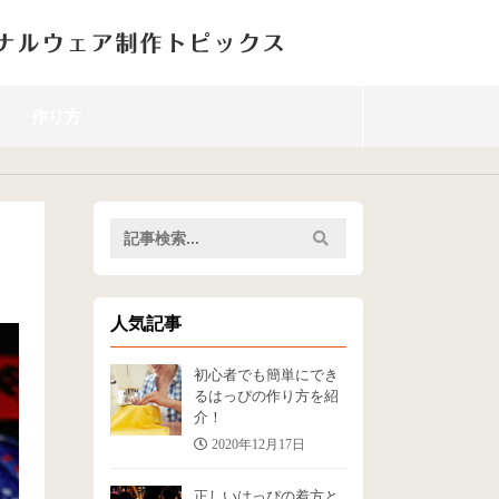
作り方
人気記事
初心者でも簡単にでき
るはっぴの作り方を紹
介！
2020年12月17日
正しいはっぴの着方と