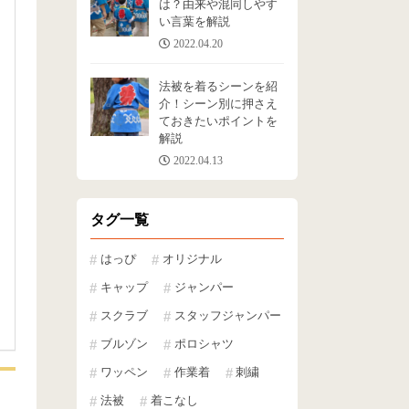
は？由来や混同しやす
い言葉を解説
2022.04.20
法被を着るシーンを紹
介！シーン別に押さえ
ておきたいポイントを
解説
2022.04.13
タグ一覧
はっぴ
オリジナル
キャップ
ジャンパー
スクラブ
スタッフジャンパー
ブルゾン
ポロシャツ
ワッペン
作業着
刺繍
法被
着こなし