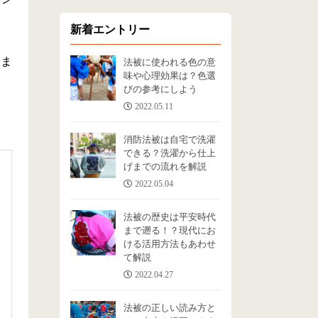
新着エントリー
きま
法被に使われる色の意
味や心理効果は？色選
びの参考にしよう
2022.05.11
消防法被は自宅で洗濯
できる？洗濯から仕上
げまでの流れを解説
2022.05.04
法被の歴史は平安時代
まで遡る！？現代にお
ける活用方法もあわせ
て解説
2022.04.27
法被の正しい読み方と