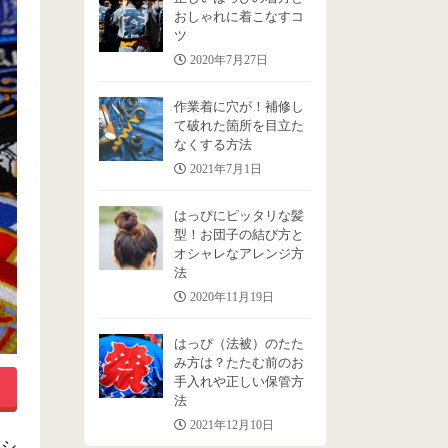
おしゃれに着こなすコ
ツ
2020年7月27日
作業着に穴が！補修し
て破れた箇所を目立た
なくする方法
2021年7月1日
はっぴにピッタリな髪
型！お団子の結び方と
オシャレなアレンジ方
法
2020年11月19日
はっぴ（法被）のたた
み方は？たたむ前のお
手入れや正しい保管方
法
2021年12月10日
ロシ